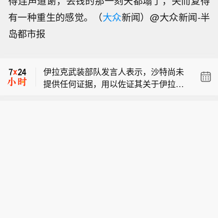
得连声道谢，丢钱的那一刻天都塌了，失而复得
有一种重生的感觉。（
大众
新闻）@大众新闻-半
纳斯达克100指数和标普500指数涨幅收
岛都市报
窄。
市场消息：OpenAI 以网络攻击能力为
由放缓 Astra 模型的发布。
伊拉克武装部队发言人表示，沙特尚未
提供任何证据，用以佐证其关于伊拉克
纳斯达克100指数和标普500指数涨幅收
领土遭袭击的相关说法。
窄。
市场消息：OpenAI 以网络攻击能力为
由放缓 Astra 模型的发布。