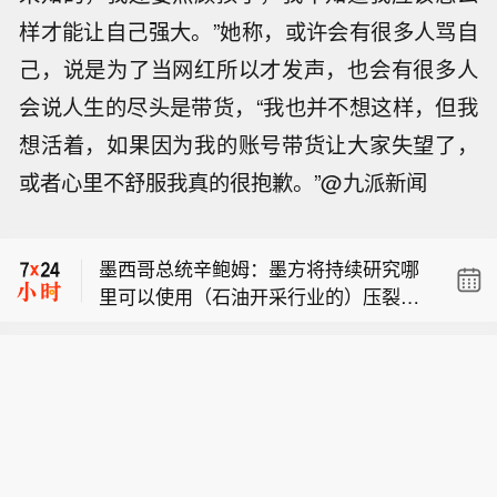
样才能让自己强大。”她称，或许会有很多人骂自
己，说是为了当网红所以才发声，也会有很多人
会说人生的尽头是带货，“我也并不想这样，但我
想活着，如果因为我的账号带货让大家失望了，
【标普500指数在纪录高点附近徘徊 非
或者心里不舒服我真的很抱歉。”@九派新闻
农报告前交易员避免大举押注】在周五
美国军方：已获悉朝鲜发射导弹，目前
的非农就业报告发布前夕，华尔街交易
正与盟国进行磋商。
员避免进行大规模押注。而油价上涨引
墨西哥总统辛鲍姆：墨方将持续研究哪
发通胀担忧，并推高债券收益率。Bellw
里可以使用（石油开采行业的）压裂技
ether Wealth的Clark Bellin表示：“鉴于
【标普500指数在纪录高点附近徘徊 非
术。
股市过去一周上涨速度很快，周五的就
农报告前交易员避免大举押注】在周五
业报告对市场更为重要。归根结底，数
美国军方：已获悉朝鲜发射导弹，目前
的非农就业报告发布前夕，华尔街交易
据需要既不过热也不过冷，市场才能继
正与盟国进行磋商。
员避免进行大规模押注。而油价上涨引
续走高。”
发通胀担忧，并推高债券收益率。Bellw
ether Wealth的Clark Bellin表示：“鉴于
股市过去一周上涨速度很快，周五的就