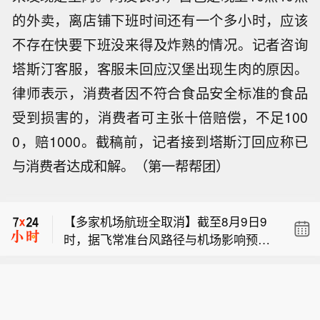
的外卖，离店铺下班时间还有一个多小时，应该
不存在快要下班没来得及炸熟的情况。记者咨询
塔斯汀客服，客服未回应汉堡出现生肉的原因。
【秘鲁南部发生交通事故 致至少13人死
律师表示，消费者因不符合食品安全标准的食品
亡】据秘鲁方面8日消息，该国南部库
受到损害的，消费者可主张十倍赔偿，不足100
【多家机场航班全取消】截至8月9日9
斯科省当天发生一起汽车相撞事故，造
时，据飞常准台风路径与机场影响预报
成至少13人死亡。（央视新闻）
0，赔1000。截稿前，记者接到塔斯汀回应称已
【江西启动防汛四级应急响应】鉴于当
图显示，预计8月9日-11日受台风“白海
与消费者达成和解。（第一帮帮团）
前防汛形势，根据《江西省防汛抗旱应
豚”影响机场38座。8月9日宁波栎社机
【秘鲁南部发生交通事故 致至少13人死
急预案》规定，经研究，江西省防汛抗
场、台州路桥机场、丽水机场航班已全
亡】据秘鲁方面8日消息，该国南部库
旱指挥部决定自8月9日9时起启动防汛
部取消。温州龙湾机场和舟山普陀山机
【多家机场航班全取消】截至8月9日9
斯科省当天发生一起汽车相撞事故，造
四级应急响应。
场航班近乎全部取消，上海浦东机场和
时，据飞常准台风路径与机场影响预报
成至少13人死亡。（央视新闻）
上海虹桥机场近八成航班被取消。杭州
图显示，预计8月9日-11日受台风“白海
机场称取消9日进出港航班270架次，主
豚”影响机场38座。8月9日宁波栎社机
要集中在12:00以后时段。预计今日下
场、台州路桥机场、丽水机场航班已全
午开始，台风外围天气逐步影响机场运
部取消。温州龙湾机场和舟山普陀山机
行。（第一财经）