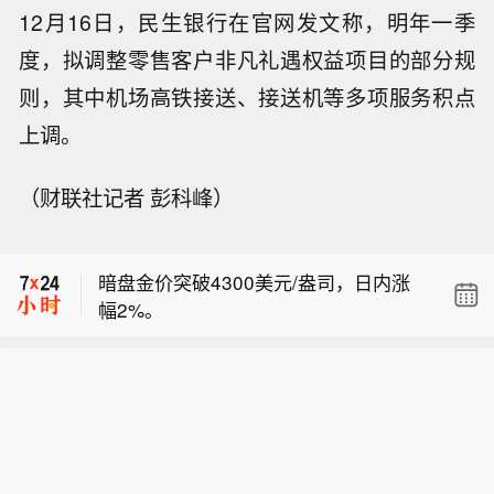
12月16日，民生银行在官网发文称，明年一季
度，拟调整零售客户非凡礼遇权益项目的部分规
则，其中机场高铁接送、接送机等多项服务积点
上调。
（财联社记者 彭科峰）
【美国一消防直升机在犹他州坠毁】美
国联邦航空局当地时间8月7日证实，一
暗盘金价突破4300美元/盎司，日内涨
架西科斯基S-64直升机当天在犹他州里
幅2%。
奇菲尔德一处野火现场附近作业时坠
暗盘金价（人民币）日内涨超2%，现报
毁，机上两名乘员目前状况不明。（央
941.6635元/克。
视新闻）
【美国一消防直升机在犹他州坠毁】美
国联邦航空局当地时间8月7日证实，一
暗盘金价突破4300美元/盎司，日内涨
架西科斯基S-64直升机当天在犹他州里
幅2%。
奇菲尔德一处野火现场附近作业时坠