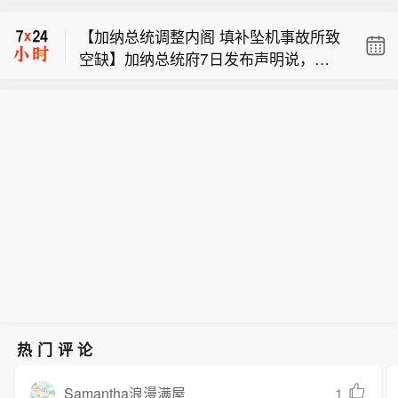
7%。
基斯坦签署的《麦加共同防务协议》与
【加纳总统调整内阁 填补坠机事故所致
北约第五条即集体防御条款并不冲突。
空缺】加纳总统府7日发布声明说，加
当天早些时候，沙特、土耳其和巴基斯
【土耳其称沙土巴三国防务协议与北约
纳总统马哈马日前对内阁进行调整，以
坦三国领导人在沙特麦加签署《麦加共
条款不冲突】土耳其通信局7日发表声
填补去年直升机坠毁事故中遇难的两名
同防务协议》。协议规定，对三国中任
纽约原油暗盘跌破77美元，日内跌超1.
明表示，土耳其当天同沙特阿拉伯和巴
内阁成员空缺。声明说，工程、住房与
何一国的武装攻击将被视为对三国全体
7%。
基斯坦签署的《麦加共同防务协议》与
水资源部长肯尼思·吉尔伯特·阿杰伊调
的攻击。有舆论认为，土耳其签署该协
北约第五条即集体防御条款并不冲突。
任国防部长，科勒克洛泰选区议员扎内
议“违反《北大西洋公约》第五条即集体
当天早些时候，沙特、土耳其和巴基斯
托尔·阿杰曼－罗林斯出任环境、科学与
防御条款并建立了一个平行联盟结构”。
坦三国领导人在沙特麦加签署《麦加共
技术部长。2025年8月6日，时任国防部
土耳其通信局声明说，上述说法“完全没
同防务协议》。协议规定，对三国中任
长爱德华·科菲·奥马内·博阿马以及时任
有根据”，是“显而易见的舆论操控”。声
何一国的武装攻击将被视为对三国全体
环境、科学与技术部长易卜拉欣·穆尔塔
明说，该协议并不与包括北约在内的土
的攻击。有舆论认为，土耳其签署该协
拉·穆罕默德在加纳中南部的阿散蒂地区
耳其现有国际联盟承诺相冲突，相反，
议“违反《北大西洋公约》第五条即集体
一起军用直升机坠毁事故中遇难。事故
它构成了一种补充性合作机制，有助于
防御条款并建立了一个平行联盟结构”。
后，这两个职务分别由财政部长、国土
维护区域安全。土耳其发展区域伙伴关
土耳其通信局声明说，上述说法“完全没
资源部长代理。（新华社）
热门评论
系并非北约成员身份的替代选项。土耳
有根据”，是“显而易见的舆论操控”。声
其总统埃尔多安在社交媒体上表示，
明说，该协议并不与包括北约在内的土
1
Samantha浪漫满屋
《麦加共同防务协议》“不针对任何国