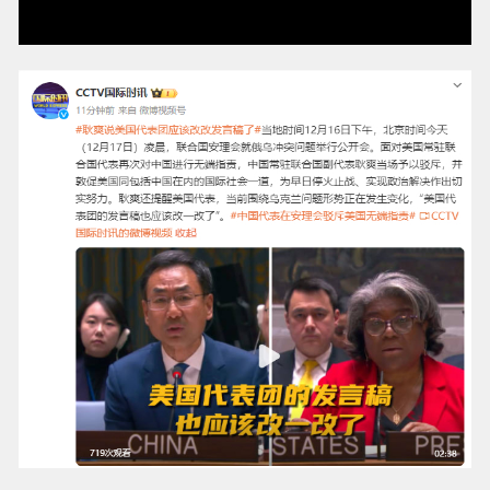
【土耳其称沙土巴三国防务协议与北约
条款不冲突】土耳其通信局7日发表声
纽约原油暗盘跌破77美元，日内跌超1.
明表示，土耳其当天同沙特阿拉伯和巴