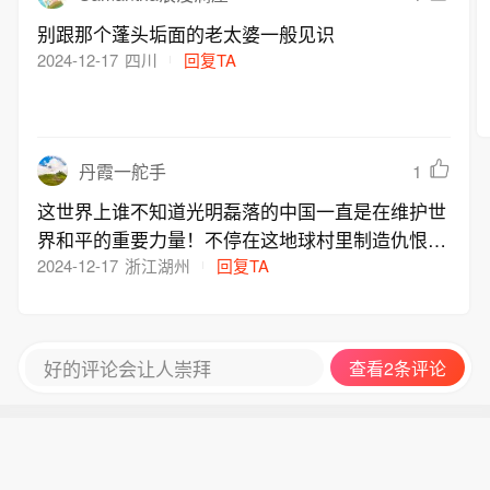
耳其现有国际联盟承诺相冲突，相反，
家，欢迎所有致力于本地区和平、繁荣
别跟那个蓬头垢面的老太婆一般见识
它构成了一种补充性合作机制，有助于
与稳定的兄弟国家参与”。根据《北大西
2024-12-17
四川
回复TA
维护区域安全。土耳其发展区域伙伴关
洋公约》第五条即集体防御条款，“对于
系并非北约成员身份的替代选项。土耳
一个或数个缔约国的武装攻击应视为对
其总统埃尔多安在社交媒体上表示，
缔约国全体的攻击”。
《麦加共同防务协议》“不针对任何国
1
丹霞一舵手
家，欢迎所有致力于本地区和平、繁荣
与稳定的兄弟国家参与”。根据《北大西
这世界上谁不知道光明磊落的中国一直是在维护世
洋公约》第五条即集体防御条款，“对于
界和平的重要力量！不停在这地球村里制造仇恨、
一个或数个缔约国的武装攻击应视为对
冲突、破坏国与国和平共处的罪魁祸首就是那自以
2024-12-17
浙江湖州
回复TA
缔约国全体的攻击”。
为是的霸权主义美国
好的评论会让人崇拜
查看2条评论