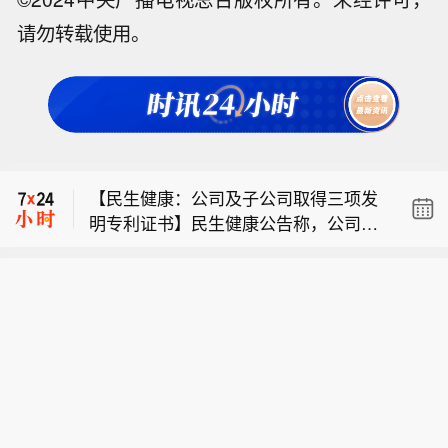
请勿转载使用。
【开开实业：授权子公司收购雷西精益
60%股权，交易价格3946万元】开开实
【中钨高新：股票连续三日涨幅偏离值
业公告，公司此前授权全资子公司雷西
超20% 不存在应披露未披露事项】中钨
公司以非公开协议收购方式，收购其控
【民生健康：公司及子公司取得三项发
高新公告称，公司股票于2026年8月4日
股子公司雷西精益少数股东中野公司、
明专利证书】民生健康公告称，公司及
至8月6日连续三个交易日内日收盘价格
万序公司合计持有的60%股权。近日，
【开开实业：授权子公司收购雷西精益
子公司民生中科嘉亿（浙江）、民生中
涨幅偏离值累计超过20%，属于异常波
雷西公司已分别与中野公司、万序公司
60%股权，交易价格3946万元】开开实
科嘉亿（山东）近日收到国家知识产权
动。经核查，公司前期披露信息无需更
签订股权转让协议，最终交易价格为人
【中钨高新：股票连续三日涨幅偏离值
业公告，公司此前授权全资子公司雷西
局颁发的三项发明专利证书，分别为“一
正补充，近期经营正常，内外部环境无
民币3946万元，低于评估价值4738.6
超20% 不存在应披露未披露事项】中钨
公司以非公开协议收购方式，收购其控
种重酒石酸胆碱固体分散体及其制备方
重大变化，公司、控股股东及实控人不
万元。收购完成后，雷西精益将成为雷
高新公告称，公司股票于2026年8月4日
股子公司雷西精益少数股东中野公司、
法和应用”“罗伊氏粘液乳杆菌及其在缓
存在应披露未披露事项，异常波动期间
西公司全资子公司。
至8月6日连续三个交易日内日收盘价格
万序公司合计持有的60%股权。近日，
解围绝经期综合征中的应用”“一种预防
控股股东及实控人无买卖公司股票情
涨幅偏离值累计超过20%，属于异常波
雷西公司已分别与中野公司、万序公司
骨质疏松的鼠李糖乳杆菌JYLR - 219及
况。提醒投资者注意投资风险。
动。经核查，公司前期披露信息无需更
签订股权转让协议，最终交易价格为人
其菌剂和应用”。这些专利尚未应用于公
正补充，近期经营正常，内外部环境无
民币3946万元，低于评估价值4738.6
司产品，取得专利不会对生产经营产生