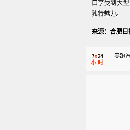
口享受到大型
独特魅力。
来源：
合肥日
【维
005
零跑汽
4年
车铣
印尼7
款重
局超
【维
化产
005
零跑汽
4年
车铣
款重
局超