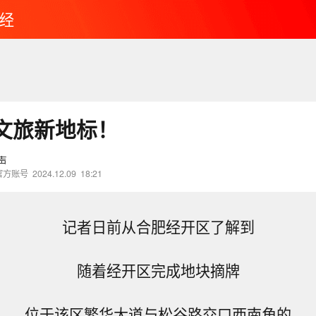
经
文旅新地标！
声
官方账号
2024.12.09
18:21
记者日前从合肥经开区了解到
随着经开区完成地块摘牌
位于该区繁华大道与松谷路交口西南角的