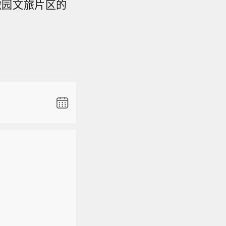
徽园文旅片区的
宏股份(3
司自202
攻坚五轴、
季度有几
，公司布
切裂一体
宏股份(3
司自202
攻坚五轴、
季度有几
，公司布
切裂一体