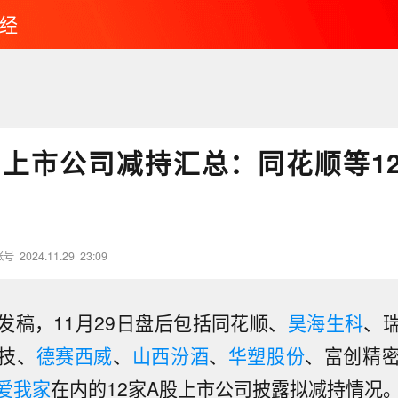
经
9日上市公司减持汇总：同花顺等1
账号
2024.11.29
23:09
发稿，11月29日盘后包括同花顺、
昊海生科
、
技、
德赛西威
、
山西汾酒
、
华塑股份
、富创精
爱我家
在内的12家A股上市公司披露拟减持情况