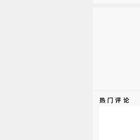
伊拉
于伊
Blos
此前给
热门评论