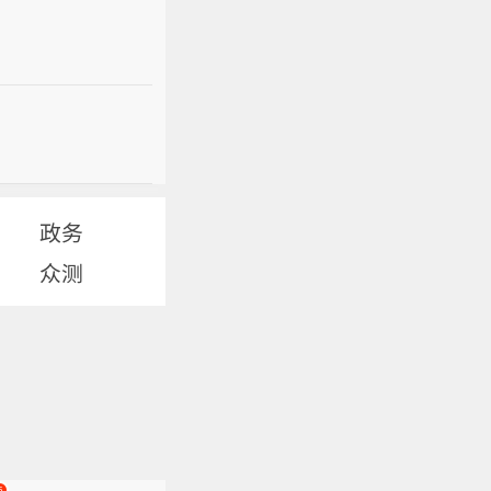
政务
众测
5