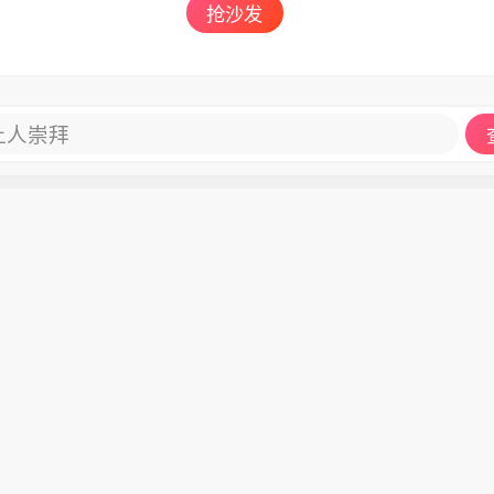
抢沙发
让人崇拜