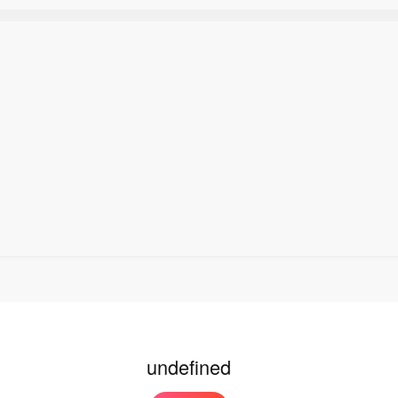
克武装部队发言人表示，沙特尚未提供任何证据，用以
拉克领土遭袭击的相关说法。
somhill Therapeutics Inc.（BLSM）美国IPO首日开盘报
出的IPO发行价为每股16美元。
undefined