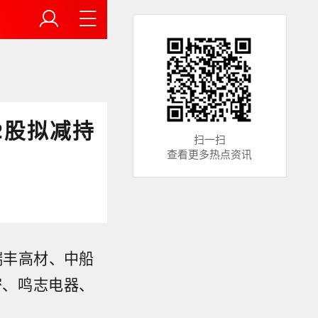
2股拟减持
扫一扫
查看更多热点资讯
瑞丰高材、中船
密、鸣志电器、
。