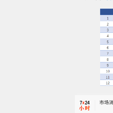
伊拉
于伊
Blos
此前给
市场消