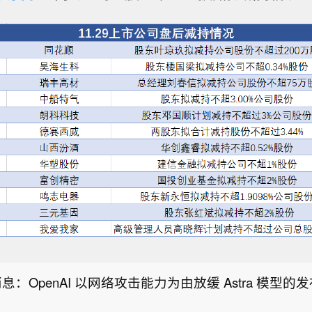
克武装部队发言人表示，沙特尚未提供任何证据，用以
拉克领土遭袭击的相关说法。
somhill Therapeutics Inc.（BLSM）美国IPO首日开盘报
出的IPO发行价为每股16美元。
息：OpenAI 以网络攻击能力为由放缓 Astra 模型的