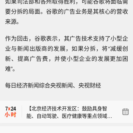
如果司法部和各州取得胜利，可能谷歌将面临需
要分拆的局面。谷歌的广告业务是其核心的营收
来源。
作为回击，谷歌表示，其广告技术支持了小型企
业与新闻出版商的发展，如果分拆，将“减缓创
新、提高广告费，并使小型企业的发展更加困
难”。
每日经济新闻综合央视新闻、央视财经
阿布扎比国家石油公司物流与服务部：
三艘超大型气体运输船（VLGC）和六
【北京经济技术开发区：鼓励具身智
艘超大型油轮（VLCC）定于2026年第
能、自动驾驶、医疗健康等重点领域数
三季度交付。
阿布扎比国家石油公司物流与服务部：
据交易流通 每年发放1亿元数据券】近
两艘超大型气体运输船将于2026年第四
日，北京经济技术开发区发布《北京经