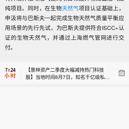
纯项目。同时，在生物
天然气
项目认证基础上，
申汲将与巴斯夫一起完成生物天然气质量平衡应
用场景的先行先试，为巴斯夫提供符合ISCC+认
证的生物天然气，并通过上海燃气管网进行交
付。
【茅台部分直营店53度、500ml飞天茅
台售价提至1753元/瓶】记者获悉，近
【景林资产二季度大幅减持热门科技
期有茅台直营店已将53度、500ml飞天
股】当地时间8月7日，知名千亿级私募
茅台售价提升至1753元/瓶，高于i茅台1
【国家防总对江苏安徽启动防汛防台风
景林资产披露2026年二季度末最新美股
639元/瓶的售价。“这个价格（1753元/
四级应急响应】8月8日，国家防总办公
持仓（13F）。二季度，景林资产清仓
瓶）今天已经没有货了，你可以明天再
【茅台部分直营店53度、500ml飞天茅
室、应急管理部组织中国气象局、水利
英伟达、META等热门科技股，大幅减
来问一下。”一位茅台直营店人士对记者
台售价提至1753元/瓶】记者获悉，近
部、自然资源部、工业和信息化部、住
持英特尔、网易、谷歌等标的；景林资
表示，除普茅外，马年生肖茅台酒（经
【景林资产二季度大幅减持热门科技
期有茅台直营店已将53度、500ml飞天
房城乡建设部、交通运输部等部门以及
产在二季度末的美股持仓市值从38.8亿
典版）和精品茅台价格也有所上调。今
股】当地时间8月7日，知名千亿级私募
茅台售价提升至1753元/瓶，高于i茅台1
浙江、福建、河北和其他可能受影响的
美元大幅下降至21.9亿美元，降幅达4
年7月下旬，茅台多地直营店已将普茅
景林资产披露2026年二季度末最新美股
639元/瓶的售价。“这个价格（1753元/
省份联合会商，研判台风“白海豚”发展
3%。在大幅收缩多只原有持仓的同时，
售价提至1719元/瓶。 (财联社)