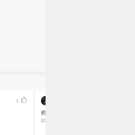
谈判正在推
长联席会
，旨在增
施限制。
需要找到
国总统特朗
起火，造
赢得人工智
会适得其
工作“非常
倍。 3、
士透露，
职务，并要
望副总统
和中央情
体集团退出
间8月7日
寻求结束
在采访美国总
，旨在增
下会面，
院，可能
国总统特朗
凯恩在近
伟大的总
工作“非常
，双方还
职务，并要
体集团退出
在采访美国总
院，可能
1
一杯美式0112
伟大的总
价格可以哦
2024-11-10
广东广州
回复TA