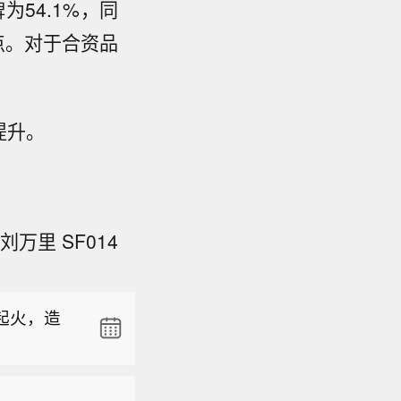
为54.1%，同
分点。对于合资品
提升。
万里 SF014
谈判正在推
施限制。
起火，造
赢得人工智
倍。 3、
7日援引消
望副总统
伊朗战事
间8月7日