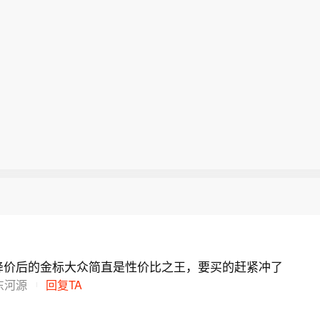
日特朗普要闻】 1、特朗普表示，重开霍尔木兹海峡的
径。消息称，三位知情人士透露，过去几周，美军参谋
，联邦政府将向多个关键矿产和电池项目投资30亿美元
尽管伊朗议员正在考虑对与美国和以色列相关的船只实
席丹·凯恩私下向特朗普的其他高级顾问明确表示，美国
国国内产量，并以此推动国家安全与产业政策。 5、美
斯克拉斯诺达尔边疆区伊尔斯基炼油厂遭无人机袭击后
特朗普：（关于人工智能）这可能比石油还要重要。谁
摆脱伊朗战事的途径，因为摆在桌面上的军事选项可能
日否认他对国防部长赫格塞思不满，称对赫格塞思所做的
人受伤。
谁就赢得一切。就是如此重要。人工智能比互联网大很多
而且仅靠空中力量不太可能实现特朗普的目标。消息人
。 6、白宫本周致信库克称，特朗普“正在考虑”解除其
称，美国总统特朗普近日在一次私下会晤中表示，他希
凯恩曾与其他政府要员，包括副总统万斯、国务卿鲁比奥
在三周内回应有关抵押贷款欺诈的指控。 7、特朗普媒
够赢得2028年总统大选。 4、美国总统特朗普当地时
局长拉特克利夫讨论过升级冲突的军事选项，并提出了
ypto.com的两项交易。 8、当地时间8月6日，有记者
，联邦政府将向多个关键矿产和电池项目投资30亿美元
的途径。丹·凯恩最近还与几位理念相近的特朗普顾问私
朗普时提出，如果民主党人在中期选举后控制国会众议
国国内产量，并以此推动国家安全与产业政策。 5、美
他们在与总统会晤前达成共识。此外，消息还提到，丹·
次试图弹劾他，特朗普表示，“很多人说我是有史以来最
日否认他对国防部长赫格塞思不满，称对赫格塞思所做的
特朗普的会晤中，对美国日益减少的军火储备表示担忧
”。
。 6、白宫本周致信库克称，特朗普“正在考虑”解除其
了升级冲突的潜在选项。（央视新闻）
在三周内回应有关抵押贷款欺诈的指控。 7、特朗普媒
ypto.com的两项交易。 8、当地时间8月6日，有记者
朗普时提出，如果民主党人在中期选举后控制国会众议
次试图弹劾他，特朗普表示，“很多人说我是有史以来最
降价后的金标大众简直是性价比之王，要买的赶紧冲了
”。
东河源
回复TA