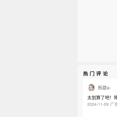
【今
的途
宣布
进，
议主
加美
俄罗
2、
一条
普6
成五
能，
反，
满意”
报道
丹·
求她
万斯能
报局
与Cr
宣布
战事
统特
加美
确保
会再
普6
期与
统之一
满意”
讨论
求她
热门评论
与Cr
统特
栎歆a-
会再
太划算了吧！
统之一
2024-11-09
广