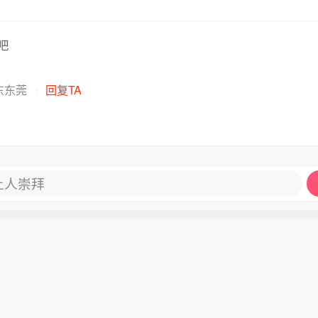
吧
东东莞
回复TA
让人崇拜