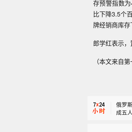
存预警指数为4
比下降3.5个
牌经销商库存
郎学红表示，
（本文来自第
【今
进，
俄罗
2、
成五
能，
【消
报道
息人
万斯能