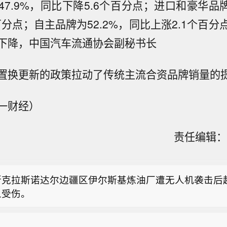
7.9%，同比下降5.6个百分点；进口和豪华品牌
百分点；自主品牌为52.2%，同比上涨2.1个百
下降，中国汽车流通协会副秘书长
置换更新的政策拉动了传统主流合资品牌销量的
一财经）
责任编辑：刘
日特朗普要闻】 1、特朗普表示，重开霍尔木兹海峡的
尽管伊朗议员正在考虑对与美国和以色列相关的船只实
斯克拉斯诺达尔边疆区伊尔斯基炼油厂遭无人机袭击后
特朗普：（关于人工智能）这可能比石油还要重要。谁
人受伤。
谁就赢得一切。就是如此重要。人工智能比互联网大很多
息人士：美军高层寻找摆脱伊朗战事的途径】美国方面
称，美国总统特朗普近日在一次私下会晤中表示，他希
士的话称，美军参谋长联席会议主席丹·凯恩在寻找摆脱
够赢得2028年总统大选。 4、美国总统特朗普当地时