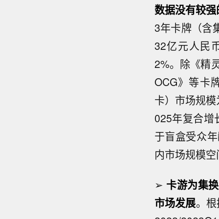
数据没有较强
3年卡牌（含
32亿元人民币
2%。除《精
OCG》等卡
卡）市场规模为
025年复合增
于盲盒受众年
内市场规模空间
➢
卡游为集换
市场发展
。根