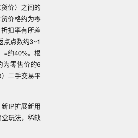
商拿货价）之间的
拿货价格约为零
道折扣率有所差
点点数约3~1
）=约40%。根
约为零售价的6
6）二手交易平
新IP扩展新用
盲盒玩法，稀缺