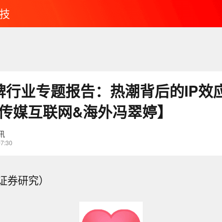
技
卡牌行业专题报告：热潮背后的IP效
达传媒互联网&海外冯翠婷】
讯
07:30
证券研究）