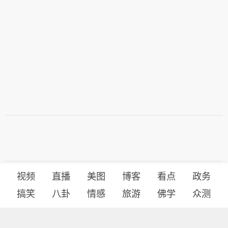
率约为40%，远低于报告发布前的60%
但隔夜指数互换显示其9月加息的概率
累涨6.14%；现货钯金涨0.64%，报13
左右。
约在60%。美国周五公布的不及预期非
82.91美元/盎司，本周累涨7.37%。本
农就业数据也令美元承压，降低了市场
周，在美股时段交易的费城金银指数累
对美联储收紧货币政策的押注。交易员
涨19.70%，报368.56点，整体持续走
目前认为美国央行下个月上调利率的概
高。在全球市场全天交易的纽约证交所
率约为40%，远低于报告发布前的60%
ARCA金矿开采商指数累涨20.16%，报
左右。
2570.44点，整体持续走高。在美股时
段交易的原材料指数累涨7.44%，报24
9.68点。在美股时段交易的金属与矿业
指数累涨7.98%，报295.29点。
视频
直播
美图
博客
看点
政务
搞笑
八卦
情感
旅游
佛学
众测