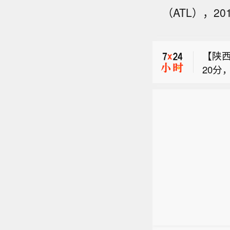
【全
（ATL），2
日，菏
【优
线，
造市
地）
【陕西
十大
空白
20分
境的
【全
员被
境工作
日，菏
地正
境若
【优
线，
步妥
造市
地）
十大
空白
境的
境工作
境若