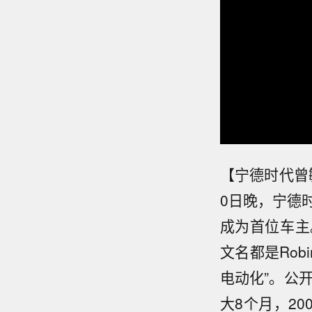
【宁德时代曾毓
0日晚，宁德
成为首位车主
文名都是Rob
电动化”。公
大8个月，2