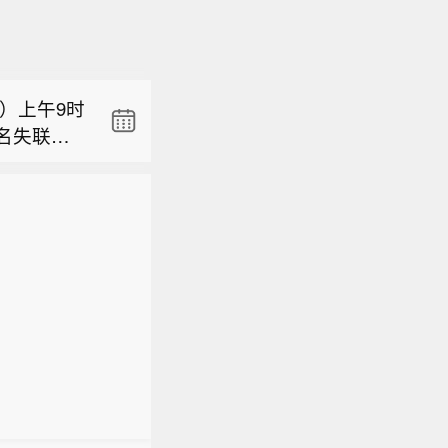
8月7
储能电芯下
为持续营
菏泽基
实党的二
制造领域
）上午9时
化营商环
名失联人
岸营商环
8月7
难。目前当
岸营商环
储能电芯下
员，并同
为持续营
菏泽基
实党的二
制造领域
化营商环
岸营商环
岸营商环