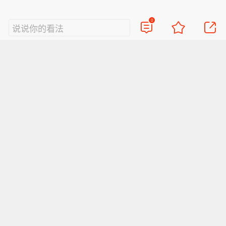
0
说说你的看法
视频
直播
美图
博客
看点
政务
搞笑
八卦
情感
旅游
佛学
众测
首页
导航
反馈
登录