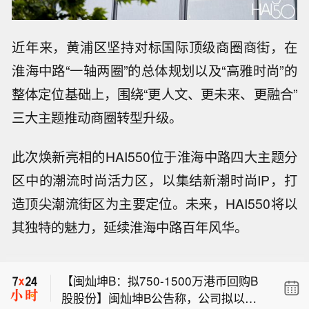
近年来，黄浦区坚持对标国际顶级商圈商街，在
淮海中路“一轴两圈”的总体规划以及“高雅时尚”的
整体定位基础上，围绕“更人文、更未来、更融合”
三大主题推动商圈转型升级。
此次焕新亮相的HAI550位于淮海中路四大主题分
区中的潮流时尚活力区，以集结新潮时尚IP，打
造顶尖潮流街区为主要定位。未来，HAI550将以
【中科低空公司一行到访安邦护卫集
其独特的魅力，延续淮海中路百年风华。
团】据安邦护卫集团消息，8月6日，中
【安杰思：2026年上半年净利润1.18亿
国科学院空天信息创新研究院低空总
元，同比下降6.27%】安杰思公告，20
师、中科低空公司董事长杨猛一行到访
【闽灿坤B：拟750-1500万港币回购B
26年上半年营业收入3.02亿元，同比下
安邦护卫集团，双方围绕低空经济产业
股股份】闽灿坤B公告称，公司拟以集
降0.28%。归属于上市公司股东的净利
落地、文旅低空新业态、应急救援等领