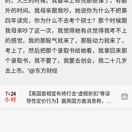
的，大三的时候，我基本上修完那些课了，有额
外的时间。我母亲跟我吵，她说你为什么不把第
四年读完，你为什么不去考个硕士？那个时候跟
我母亲吵了这一次，我觉得她有点觉得我考不上
的感觉，我的那股气就来了，那股动力就来了，
考上了，然后把那个录取书给她看，我拿回来那
个录取书，我不要了，我要去创业，我二十几岁
去上市。”@东方财经
【伊朗议会委员会批准霍尔木兹安全纲
要】伊朗议会国家安全和外交政策委员
【英国首相宣布将打击“虚假折扣”等误
会主席易卜拉欣·阿齐兹当地时间8月9日
导性定价行为】据英国方面消息称，英
晚证实，伊朗议会此前提出的《确保霍
【预制菜概念持续拉升，华天酒店涨
国首相伯纳姆8月9日宣布，政府计划加
尔木兹海峡安全与发展的战略行动计
停】预制菜概念持续拉升，华天酒店涨
强监管零售商“虚假折扣”等误导性定价
划》总体框架已获该委员会通过。 阿齐
【伊朗议会委员会批准霍尔木兹安全纲
停，惠发食品、大东方、紫燕食品、益
行为，重点打击商家通过人为抬高商品
兹称，该计划根据伊朗最高领袖穆杰塔
要】伊朗议会国家安全和外交政策委员
客食品、巴比食品、中水渔业等跟涨。
原价或所谓“此前价格”、使用误导性建
巴·哈梅内伊的指示以及相关机构和部门