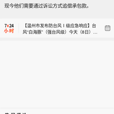
伊拉克石油部长：油田已待命，待战争
现今他们需要通过诉讼方式追偿承包款。
结束后恢复产量。
【网传爷爷不泡茶员工与外卖员打架，
官方回复：事发于去年，已处罚涉事员
【温州市发布防台风Ⅰ级应急响应】台
工及负责人】8月8日消息 今日，爷爷不
风“白海豚”（强台风级）今天（8日）17
泡茶发布关于网传门店冲突视频的情况
伊拉克石油部长：油田已待命，待战争
时位于温州偏东方向约442公里的洋面
说明，回应近期在社交平台上流传的涉
结束后恢复产量。
上，较大可能于9日晚上到10日早晨在
爷爷不泡茶门店员工与外卖配送人员发
【网传爷爷不泡茶员工与外卖员打架，
苍南到象山一带沿海登陆。受其影响，
生冲突的视频。说明中提到，经核实，
官方回复：事发于去年，已处罚涉事员
预计今天夜里温州市有中到大雨部分暴
网传视频对应事件发生于2025年10月9
工及负责人】8月8日消息 今日，爷爷不
雨，9日大暴雨部分特大暴雨，10日暴
日。冲突系门店员工与外卖配送人员因
泡茶发布关于网传门店冲突视频的情况
雨到大暴雨。根据《温州市防汛防台抗
取奶茶、催促等事宜起纠纷，由语言冲
说明，回应近期在社交平台上流传的涉
旱应急预案》，经会商研判，温州市防
突上升到肢体冲突。冲突发生后，门店
爷爷不泡茶门店员工与外卖配送人员发
指决定于8月8日18时起将防台风应急响
伙伴第一时间报警，公安机关依法开展
生冲突的视频。说明中提到，经核实，
应提升为Ⅰ级。（央视新闻）
调查并组织调解。最终，双方达成和
网传视频对应事件发生于2025年10月9
解，相关事项已妥善处理完毕。事件发
日。冲突系门店员工与外卖配送人员因
生后，公司即刻启动内部全面复盘，并
取奶茶、催促等事宜起纠纷，由语言冲
对涉事门店负责人、涉事员工进行严肃
突上升到肢体冲突。冲突发生后，门店