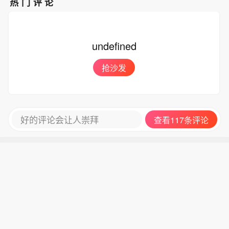
问责处罚。
热门评论
伙伴第一时间报警，公安机关依法开展
调查并组织调解。最终，双方达成和
解，相关事项已妥善处理完毕。事件发
undefined
生后，公司即刻启动内部全面复盘，并
对涉事门店负责人、涉事员工进行严肃
抢沙发
问责处罚。
好的评论会让人崇拜
查看117条评论