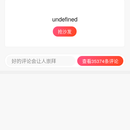
美国商品期货交易委员会：干预行动
易所（CBOT）美国国债期货净空头头
示，伊朗与阿曼已明确霍尔木兹海峡航
后，对冲基金日元空头押注减半。
寸减少41,225份合约，至176,272份合
运相关的谅解备忘录的总体框架，最终
【伊朗官员称已与阿曼就霍尔木兹海峡
约。将CBOT美国2年期国债期货净空头
文本及具体细节将于近期对外公布。8
通行问题明确总体框架】总台记者当地
头寸减少120,346份合约，至1,004,228
月6日，伊朗方面公开拟议的霍尔木兹
时间7日获悉，伊朗议会国家安全与外
份合约。将CBOT美国5年期国债期货净
海峡战略管理方案初步文本细节，内容
交政策委员会发言人哈桑·卡什卡维表
空头头寸增加179,319份合约，至1,32
包括禁止敌对方面通过海峡等，违反规
示，伊朗与阿曼已明确霍尔木兹海峡航
5,719份合约。将CBOT美国2年期国债
定者将被处以最高达货物价值20%的罚
运相关的谅解备忘录的总体框架，最终
期货净空头头寸减少120,346份合约，
款。伊朗近期多次强调，霍尔木兹海峡
文本及具体细节将于近期对外公布。8
至1,004,228份合约。将CBOT美国超长
相关安排应仅由伊朗和阿曼协商决定，
月6日，伊朗方面公开拟议的霍尔木兹
期国债期货净空头头寸减少5,723份合
绝不接受任何外部势力介入。而美国总
海峡战略管理方案初步文本细节，内容
约，至314,985份合约。
统特朗普6日表示，美方正参与有关霍
包括禁止敌对方面通过海峡等，违反规
尔木兹海峡的谈判。（央视新闻）
定者将被处以最高达货物价值20%的罚
热门评论
款。伊朗近期多次强调，霍尔木兹海峡
相关安排应仅由伊朗和阿曼协商决定，
绝不接受任何外部势力介入。而美国总
统特朗普6日表示，美方正参与有关霍
undefined
尔木兹海峡的谈判。（央视新闻）