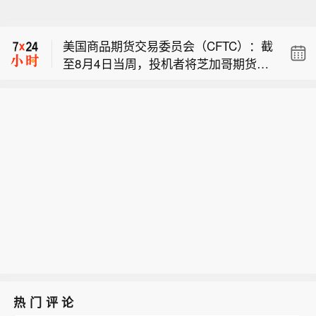
上修复了员工与品牌之间被撕裂的“伤口”。但如何
在门店管理与员工关怀之间做出更具人性化的平
衡动作，是包括瑞幸、Manner在内的咖啡品牌，
在激进扩张的时候也需要持续修炼的管理课程。
而就在本次争议事件视频的结尾，卷入争执的Ma
nner店员面对顾客要求其道歉的指控，情绪激
动，大喊“我就问你公不公平”。
话音落下后，她继续擦台面，而店内机器在一旁
美国商品期货交易委员会：干预行动
发出提示：“您有新的订单”。
后，对冲基金日元空头押注减半。
【伊朗官员称已与阿曼就霍尔木兹海峡
通行问题明确总体框架】总台记者当地
美国商品期货交易委员会（CFTC）：截
时间7日获悉，伊朗议会国家安全与外
至8月4日当周，投机者将芝加哥期货交
交政策委员会发言人哈桑·卡什卡维表