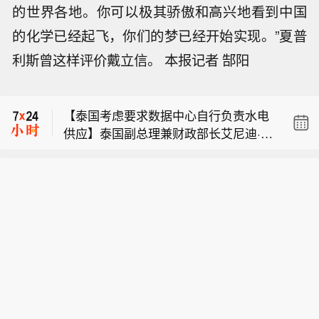
的世界各地。你可以极其骄傲和高兴地看到中国
的化学已经起飞，你们的梦已经开始实现。”夏普
马来西亚吉隆坡综合指数收盘基本持
利斯曾这样评价戴立信。 本报记者 郜阳
平，报1735.75。
【御银股份：2026年半年度净利润121
3.33万元，同比增长14.25%】御银股
【泰国考虑要求数据中心自行负责水电
份公告，2026年半年度营业收入2704.
供应】泰国副总理兼财政部长艾尼迪·尼
43万元，同比下降8.67%。归属于上市
马来西亚吉隆坡综合指数收盘基本持
迪甘巴帕8月7日表示，泰国政府考虑要
公司股东的净利润1213.33万元，同比
平，报1735.75。
求数据中心自行供应水电。尼迪甘巴帕
增长14.25%；扣非净利润871.93万
【御银股份：2026年半年度净利润121
称，依赖公共电网或市政供水的数据中
元，同比下降2.76%。公司计划不派发
3.33万元，同比增长14.25%】御银股
心可能会面临更高的水电费率。
现金红利，不送红股，不以公积金转增
份公告，2026年半年度营业收入2704.
股本。
43万元，同比下降8.67%。归属于上市
公司股东的净利润1213.33万元，同比
增长14.25%；扣非净利润871.93万
元，同比下降2.76%。公司计划不派发
现金红利，不送红股，不以公积金转增