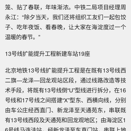
笼、贴了春联，年味渐浓。中铁二局项目经理周
永江：“除夕当天，我们还将组织工友们一起包饺
子、吃年夜饭、看春晚，让大家在海淀度过一个
温暖的春节。”
13号线扩能提升工程新建车站19座
北京地铁13号线扩能提升工程是在既有13号线西
二旗—龙泽—回龙观站区段，通过线路改造等技
术手段，将既有13号线倒“U”型线进行拆分，在16
号线和17号线之间搭建“X”型东、西横向线，分别
由车公庄经西直门、新龙泽至天通苑东，串联既
有13号线西段及天通苑和回龙观地区；由海淀区1
6号线马连洼站，经新龙泽至东直门站，串联上地