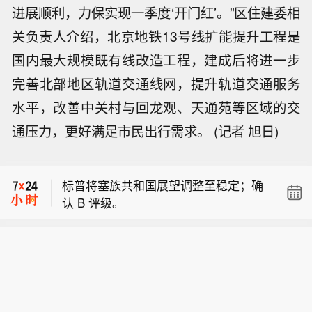
进展顺利，力保实现一季度‘开门红’。”区住建委相
关负责人介绍，北京地铁13号线扩能提升工程是
国内最大规模既有线改造工程，建成后将进一步
完善北部地区轨道交通线网，提升轨道交通服务
水平，改善中关村与回龙观、天通苑等区域的交
周五（8月7日），彭博电动汽车价格回
通压力，更好满足市民出行需求。 (记者 旭日)
报指数2.16%，报3475.48点，本周累
派拉蒙‑天空之舞：交换要约到期时间延
计上涨3.63%。
长。
标普将塞族共和国展望调整至稳定；确
认 B 评级。
周五（8月7日），彭博电动汽车价格回
报指数2.16%，报3475.48点，本周累
派拉蒙‑天空之舞：交换要约到期时间延
计上涨3.63%。
长。