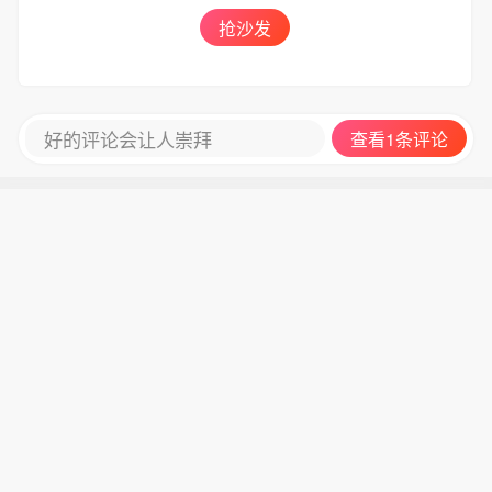
长赫格塞思不满，称对赫格塞思所做的
8月6日，有记者在采访美国总统特朗普
抢沙发
工作“非常满意”。 6、白宫本周致信库
时提出，如果民主党人在中期选举后控
克称，特朗普“正在考虑”解除其职务，
制国会众议院，可能会再次试图弹劾
并要求她在三周内回应有关抵押贷款欺
他，特朗普表示，“很多人说我是有史以
诈的指控。 7、特朗普媒体集团退出与
来最伟大的总统之一”。
好的评论会让人崇拜
查看1条评论
Crypto.com的两项交易。 8、当地时间
8月6日，有记者在采访美国总统特朗普
时提出，如果民主党人在中期选举后控
制国会众议院，可能会再次试图弹劾
他，特朗普表示，“很多人说我是有史以
来最伟大的总统之一”。