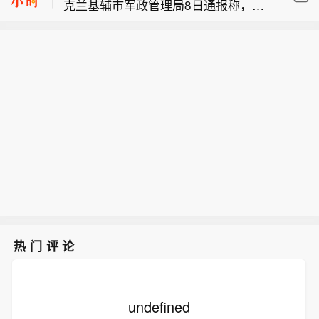
克兰基辅市军政管理局8日通报称，当
相关的船只实施限制。 2、特朗普：
布伦特原油暗盘跌破82美元，日内跌超
天凌晨基辅市遭俄军袭击，截至当地时
（关于人工智能）这可能比石油还要重
1.6%。
间5时45分，袭击已造成4人受伤，基辅
要。谁赢得人工智能，谁就赢得一切。
【今日特朗普要闻】 1、特朗普表示，
市两个地区发生火灾，相关部门正在开
就是如此重要。人工智能比互联网大很
重开霍尔木兹海峡的谈判正在推进，尽
展救援工作。此外，乌克兰基辅州军政
多倍。 3、报道称，美国总统特朗普近
管伊朗议员正在考虑对与美国和以色列
管理局通报称，当天基辅州遭俄军无人
日在一次私下会晤中表示，他希望副总
相关的船只实施限制。 2、特朗普：
机袭击，截至目前已造成3人死亡，另
统万斯能够赢得2028年总统大选。 4、
（关于人工智能）这可能比石油还要重
有3人受伤。目前俄罗斯方面对此暂无
美国总统特朗普当地时间8月7日宣布，
要。谁赢得人工智能，谁就赢得一切。
回应。
联邦政府将向多个关键矿产和电池项目
就是如此重要。人工智能比互联网大很
投资30亿美元，旨在增加美国国内产
多倍。 3、报道称，美国总统特朗普近
量，并以此推动国家安全与产业政策。
日在一次私下会晤中表示，他希望副总
5、美国总统特朗普6日否认他对国防部
统万斯能够赢得2028年总统大选。 4、
长赫格塞思不满，称对赫格塞思所做的
美国总统特朗普当地时间8月7日宣布，
工作“非常满意”。 6、白宫本周致信库
热门评论
联邦政府将向多个关键矿产和电池项目
克称，特朗普“正在考虑”解除其职务，
投资30亿美元，旨在增加美国国内产
并要求她在三周内回应有关抵押贷款欺
量，并以此推动国家安全与产业政策。
诈的指控。 7、特朗普媒体集团退出与
5、美国总统特朗普6日否认他对国防部
undefined
Crypto.com的两项交易。 8、当地时间