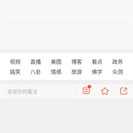
视频
直播
美图
博客
看点
政务
搞笑
八卦
情感
旅游
佛学
众测
0
说说你的看法
首页
导航
反馈
登录
Sina.cn(京ICP证000007)
2026-08-08 14:36