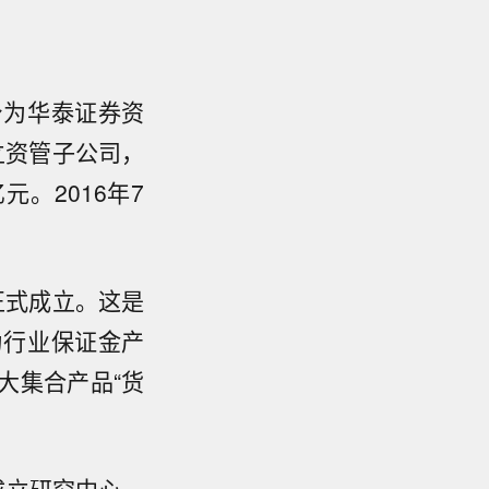
身为华泰证券资
立资管子公司，
。2016年7
金正式成立。这是
为行业保证金产
支大集合产品“货
布成立研究中心，