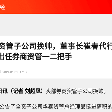
经
资管子公司换帅，董事长崔春代
出任券商资管一二把手
号
2024.01.31
17:37
日讯（记者 刘超凤）
头部券商资管子公司换帅。
公告了全资子公司华泰资管总经理聂挺进离职