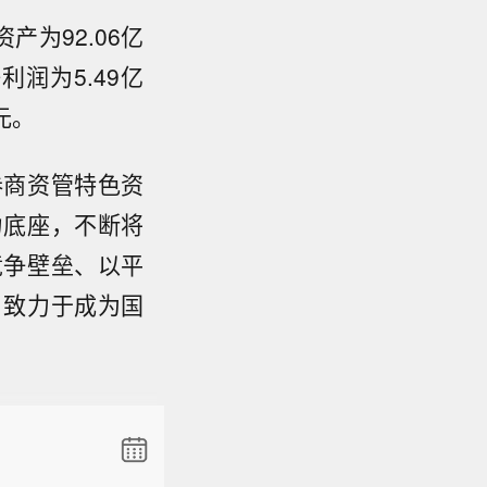
产为92.06亿
利润为5.49亿
元。
券商资管特色资
力底座，不断将
竞争壁垒、以平
，致力于成为国
新浪科技
新药，覆盖
的五年期中
025年
成交活
活跃用户达
布数据显
健康得以构
日均成交量
形成业内