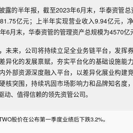
露的半年报，截至2023年6月末，华泰资管总资
1.75亿元；上半年实现营业收入9.94亿元，净
3年6月末，华泰资管的管理资产总规模为4570亿
，未来，公司将持续立足全业务链平台，发挥
差异化的发展禀赋，夯实平台化的基础设施能
内外部资源深度融入平台，以差异化展业构建
硬核突围，持续巩固市场影响力和品牌知名度
东健康上半年首发65款新药，覆盖肿瘤、皮肤等领域】
驱动、值得信赖的领先资管公司。
健康获悉，2026年上半年，京东健康累计首发65款
交所五年期国债期货首周成交逾1.3万手】港交所推出
皮肤、慢病等领域，新药首发数量连续多年领跑行业。2
债期货合约于本周正式挂牌交易，上市首周运行平稳，
京东健康总收入达734亿元，同比增长26.3%，年度
E-TWO股价在公布第一季度业绩后下跌3.2%。
吸引了境内外众多机构投资者的积极参与。据港交所公
8亿，医药零售规模持续领跑行业。这一规模优势让京东
年期中国国债期货合约上市首周累计成交13270手，
服务用户生命周期最长、覆盖范围最广的服务网络，并