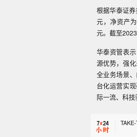
根据华泰证券披
元，净资产为8
元。截至202
华泰资管表示
源优势，强化
全业务场景、
台化运营实现
【京
际一流、科技
从京东
【港
肿瘤、
国国
全年，
TAK
跃，
2.1
示，五
建起