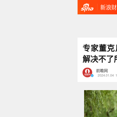
新浪财
专家董克
解决不了
前瞻网
2024.01.04