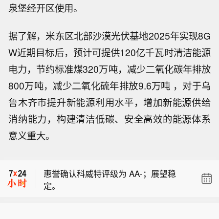
泉堡经开区使用。
据了解，米东区北部沙漠光伏基地2025年实现8G
W近期目标后，预计可提供120亿千瓦时清洁能源
电力，节约标准煤320万吨，减少二氧化碳年排放
800万吨，减少二氧化硫年排放9.6万吨 ，对于乌
鲁木齐市提升新能源利用水平，增加新能源供给
消纳能力，构建清洁低碳、安全高效的能源体系
意义重大。
【FOF迎来发行大年 年内首募规模已超
1300亿元】FOF迎来前所未有的发行大
惠誉确认科威特评级为 AA‑；展望稳
年。截至8月上旬，FOF年内的新发规模
定。
已超过1300亿元，创出单年度FOF募资
卢卡拉钻石二季度营收 4100 万美元，
历史新高。然而，FOF发行火热的背
同比下降 6.2%。
后，行业却在上演结构性分化：新品募