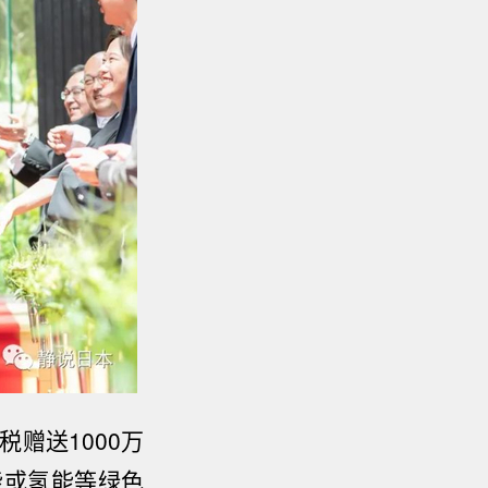
税赠送
1000
万
能或氢能等绿色