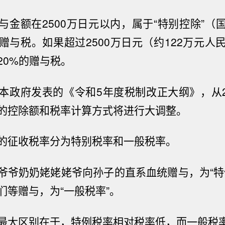
与金额在
2500
万日元以内，属于“特别控除”（
赠与税。如果超过
2500
万日元（约
122
万元人
20%
的赠与税。
本政府发表的《令和
5
年度税制改正大纲》，从
的控除额和税率计算方式将进行大调整。
的征收税率分为特别税率和一般税率。
爷爷奶奶姥姥姥爷向孙子的直系血统赠与，为“特
们等赠与，为“一般税率”。
最大区别在于，特例税率相对税率低，而一般税