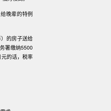
送给晚辈的特例
币）的房子送给
务署缴纳
5500
日元的话，税率