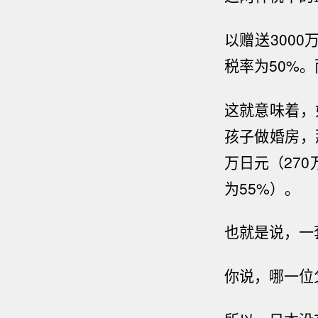
以赠送
3000
税率为
50%
。
这就意味着，
孩子做婚房，
万日元（
270
为
55%
）。
也就是说，一
你说，哪一位