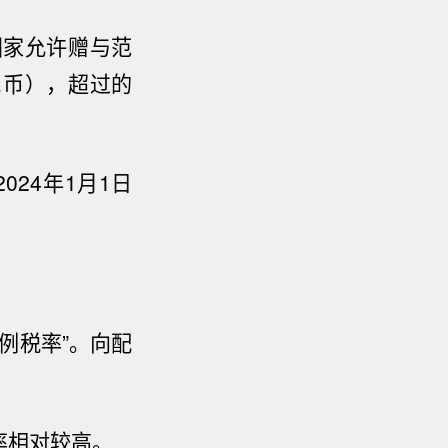
国家允许赠与范
民币），超过的
2024
年
1
月
1
日
例税率”。向配
率相对较高。