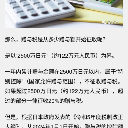
那么，赠与税是从多少赠与额开始征收呢？
是以“
2500
万日元”（约
122
万元人民币）为界。
一年内累计赠与金额在
2500
万日元以内，属于“特
别控除”（国家允许赠与范围），不征收赠与税。
如果超过
2500
万日元（约
122
万元人民币），超
过的部分一律征收
20%
的赠与税。
但是，根据日本政府发表的《令和
5
年度税制改正
大纲》，从
2024
年
1
月
1
日开始，赠与税的控除额