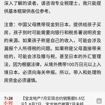
深入了解的读者，请咨询专业税理士，我只能提
供基本框架供各位参考。
注意：中国父母携带现金到日本，提供给孩子买
房，孩子到时可能需要向银行和税务署说明资金
的来源。如果孩子称是自己的收入，可能会涉及
漏报个人所得税的问题。如果称是父母直接带来
给的，可能会涉及赠与税，甚至日本的外汇管理
法，因为根据法律，从境外携带
100
万日元以上入
境日本，必须向海关申报。所以，带入和处理购
房资金必须谨慎。
【英伟达Vera Rubin正全面加速量产】
英伟达公布了Vera RubinAI基础设施平
【宝龙地产7月实现合约销售额5.5亿
台最新进展。该公司Vera Rubin NVL72
元】8月7日，宝龙地产披露7月未经审
正全面加速量产，目前已有机架部署在