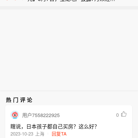
【因极速贷（线上）业务管理不到位
核营运简报。简报显示，7月宝龙地产
CoreWeave、谷歌云、微软智能云和甲
等，邮储银行福建省分行合计被罚240
连同其附属公司合约销售额约为5.5亿
骨文云基础设施等合作伙伴的数据中
【英伟达Vera Rubin正全面加速量产】
万元】8月7日，福建金融监管局发布行
元，合约销售面积约为5.41万平方米。
心。英伟达称，该平台覆盖全球30个国
英伟达公布了Vera RubinAI基础设施平
政处罚信息公示表显示，中国邮政储蓄
家、超过350个工厂节点，已形成目前
【宝龙地产7月实现合约销售额5.5亿
台最新进展。该公司Vera Rubin NVL72
银行福建省分行因“涉农贷款数据管理不
规模最大的机架级AI基础设施供应链体
元】8月7日，宝龙地产披露7月未经审
正全面加速量产，目前已有机架部署在
到位；极速贷（线上）业务管理不到
系。
核营运简报。简报显示，7月宝龙地产
CoreWeave、谷歌云、微软智能云和甲
位；个人住房贷款贷前调查不尽职；个
连同其附属公司合约销售额约为5.5亿
骨文云基础设施等合作伙伴的数据中
人装修贷贷前调查不尽职，贷后管理不
元，合约销售面积约为5.41万平方米。
心。英伟达称，该平台覆盖全球30个国
到位；个人经营贷风险分类管理不到
家、超过350个工厂节点，已形成目前
位；现金管理业务收费管理不规范”违法
规模最大的机架级AI基础设施供应链体
违规行为，被合计处以240万元罚款；
系。
相关责任人林池清被给予警告并处以5
万元罚款，翁小燕被给予警告。
热门评论
0
用户7558222925
瞎说，日本孩子都自己买房？这么好？
2023-10-23
上海
回复TA