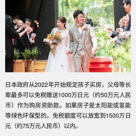
日本政府从
2022
年开始规定孩子买房，父母等长
辈最多可以免税赠送
1000
万日元（约
50
万元人民
币）作为购房资助款。如果房子是太阳能或氢能
等绿色环保型的，免税额度可以放宽到
1500
万日
元（约
75
万元人民币）以内。