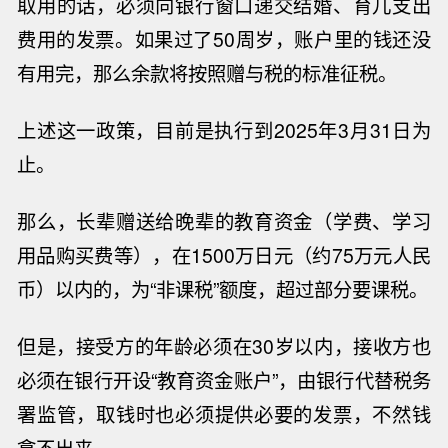
取用的话，必须向银行窗口递交结婚、育儿支出
费用的发票。如果过了
50
周岁，账户里的钱还没
有用完，那么余款将按照赠与税的标准征税。
上述
这一政策，目前是执行到
2025
年
3
月
31
日为
止。
那么，长辈赠送给晚辈的教育资金（学费、学习
用品购买费等），在
1500
万日元（约
75
万元人民
币）以内的，为“非课税”额度，超过部分要课税。
但是，接受方的年龄必须在
30
岁以内，接收方也
必须在银行开设“教育资金账户”，由银行代替税务
署监管，取钱时也必须提供必要的发票，不然钱
拿不出来。