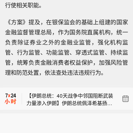
行使相关职能。
《方案》提及，在银保监会的基础上组建的国家
金融监督管理总局，作为国务院直属机构，统一
负责除证券业之外的金融业监管，强化机构监
管、行为监管、功能监管、穿透式监管、持续监
管，统筹负责金融消费者权益保护，加强风险管
【一直升机在巴西里约坠毁 造成至少4
理和防范处置，依法查处违法违规行为。
人死亡】当地时间8月8日，一架直升机
伊朗外长阿拉格齐：伊朗与阿曼距离霍
在巴西里约热内卢市南部一片林地中坠
尔木兹海峡相关协议“已非常接近”，航
毁，造成至少4人死亡。
【伊朗总统：40天战争中邻国阻断武装
道重启取决于美方遵守谅解备忘录。
力量渗入伊朗】伊朗总统佩泽希基扬表
【一直升机在巴西里约坠毁 造成至少4
示，在这场为期40天的战争期间，敌方
人死亡】当地时间8月8日，一架直升机
曾试图袭击伊朗西北部与东南部边境哨
伊朗外长阿拉格齐：伊朗与阿曼距离霍
在巴西里约热内卢市南部一片林地中坠
所，并派遣武装力量渗入伊朗境内，但
尔木兹海峡相关协议“已非常接近”，航
毁，造成至少4人死亡。
周边国家采取行动阻止了这类入侵行