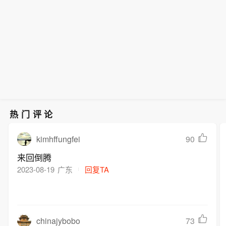
道重启取决于美方遵守谅解备忘录。
为。佩泽希基扬周六接受记者采访时
称：“阿富汗与巴基斯坦均部署力量管控
局势，明确表态绝不允许任何人从其领
土进入伊朗，在伊朗境内制造动乱。”他
同时表示，伊朗已对从邻国境内美军基
地发起的袭击作出回击，德黑兰方面不
会容忍针对本国的跨境袭击得不到回
应。
热门评论
kimhffungfei
90
来回倒腾
2023-08-19
广东
回复TA
chinajybobo
73