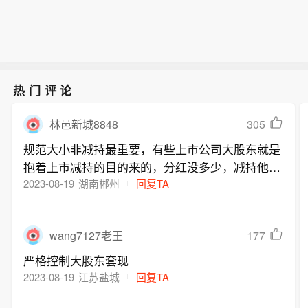
担保贷款基金(Blackstone Secured Le
谈中。标的公司评估值10.23亿元，增
8月6日期间通过集中竞价方式减持106.
资收益为1.74亿美元，与上年同期基本
nding Fund)净利润为900万美元，低于
值率122.01%。
98万股，减持比例为0.76%；因2025年
持平。这家业务发展公司(BDC)当季没
上年同期的1.55亿美元，主要受到资产
限制性股票激励计划归属导致持股比例
有将更多贷款列入停止计息状态。
减值影响。该基金录得1.37亿美元账面
被动减少0.26%。
亏损，较上年同期增加约12倍；已实现
热门评论
亏损为2,800万美元。不过，基金净投
资收益为1.74亿美元，与上年同期基本
305
林邑新城8848
持平。这家业务发展公司(BDC)当季没
有将更多贷款列入停止计息状态。
规范大小非减持最重要，有些上市公司大股东就是
抱着上市减持的目的来的，分红没多少，减持他最
积极。必须建立大股东减持与上市公司现金分红挂
2023-08-19
湖南郴州
回复TA
钩的政策。公司上市以来分红了10亿元，大股东可
以减持不高于10亿市值的股票，上市从未分红的禁
177
wang7127老王
止大股东减持。
严格控制大股东套现
2023-08-19
江苏盐城
回复TA