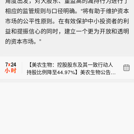
角度出发，对大股东、董监高的减持行为进行了
相应的监管规则与口径明确。“将有助于维护资本
市场的公平性原则。在有效保护中小投资者的利
益和提振信心的同时，建立一个更为开放和透明
【名家汇：拟以2.63亿元现金收购至誉
的资本市场。”
科技26.1904%股份】名家汇公告，公
【黑石旗下上市私募信贷基金利润大跌
司拟以现金方式购买至誉科技不超过26.
94% 账面减值成主要拖累】黑石集团旗
1904%股份，交易对价合计2.63亿元。
【美农生物：控股股东及其一致行动人
下上市私募信贷基金第二季度利润下降
2026年8月6日，公司已与宸睿一期签署
持股比例降至44.97%】美农生物公告，
94%，主要因持仓价值下跌，不过贷款
《股份转让协议》，约定受让标的公司
【名家汇：拟以2.63亿元现金收购至誉
公司控股股东、实际控制人洪伟先生及
组合的表现趋于稳定。周四发布的一份
103.28万股，占比1.2315%，对应金额
科技26.1904%股份】名家汇公告，公
其一致行动人全裕、洪军女士，因公司
声明显示，截至6月的三个月内，黑石
561.55万元；其余交易对方协议正在洽
【黑石旗下上市私募信贷基金利润大跌
司拟以现金方式购买至誉科技不超过26.
实施资本公积金转增股本、回购股份注
担保贷款基金(Blackstone Secured Le
谈中。标的公司评估值10.23亿元，增
94% 账面减值成主要拖累】黑石集团旗
1904%股份，交易对价合计2.63亿元。
销、全裕减持股份及限制性股票激励计
nding Fund)净利润为900万美元，低于
值率122.01%。
下上市私募信贷基金第二季度利润下降
2026年8月6日，公司已与宸睿一期签署
划归属，合计持股比例自公司首次公开
上年同期的1.55亿美元，主要受到资产
94%，主要因持仓价值下跌，不过贷款
《股份转让协议》，约定受让标的公司
发行股票并上市时的45.67%变动至44.
减值影响。该基金录得1.37亿美元账面
组合的表现趋于稳定。周四发布的一份
103.28万股，占比1.2315%，对应金额
97%，权益变动触及1%及5%整数倍。
亏损，较上年同期增加约12倍；已实现
声明显示，截至6月的三个月内，黑石
561.55万元；其余交易对方协议正在洽
其中，全裕在2026年1月28日至2026年
亏损为2,800万美元。不过，基金净投