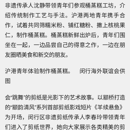
非遗传承人沈静带领青年们参观桶蒸糕工坊，介
绍传统制作工艺与手法。沪港两地青年携手合
作，试着共同筛糯米粉、铺红糖粉、撒上核桃果
仁，制作桶蒸糕。桶蒸糕新鲜出炉后，青年们围
坐在一起，一边品尝自己的得意之作，一边在朋
友圈晒美食和新交的朋友。
沪港青年体验制作桶蒸糕。 闵行海外联谊会供
图
会“跳舞”的剪纸是光影下的艺术故事。以颛桥打造
的“颛韵清风”系列首部剪纸影戏短片《羊续悬鱼》
为开场，闵行区非遗剪纸传承人李春玲带领青年
们进入了剪纸世界，她向大家展示各类精美的剪