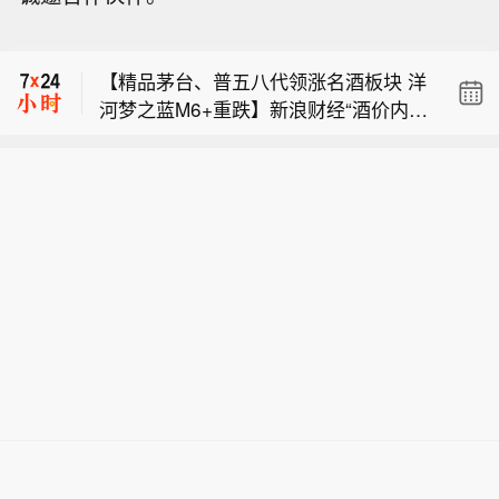
市场消息：沙特阿拉伯朱拜勒地区听到
巨大爆炸声。
【精品茅台、普五八代领涨名酒板块 洋
河梦之蓝M6+重跌】新浪财经“酒价内
【日本长野县发生山体滑坡 约400人被
参”过去24小时收集的数据显示，8月9
困】总台记者8月9日获悉，日本长野县
日11大白酒单品六涨五跌，多数品牌止
市场消息：沙特阿拉伯朱拜勒地区听到
安昙野市和大町市8日晚发生山体滑
跌回暖，涨跌分化依然显著。上涨方
巨大爆炸声。
坡，当地道路被泥土和砂石阻断，预计
面，精品茅台上涨8元/瓶，终端零售均
【精品茅台、普五八代领涨名酒板块 洋
两地约有400人被困。目前，两处山体
价来到2410元，创下近一个月新高；五
河梦之蓝M6+重跌】新浪财经“酒价内
滑坡的规模以及被困人员的具体情况等
粮液普五八代上涨7元至798元，创下月
参”过去24小时收集的数据显示，8月9
均尚未掌握。当地政府和警方等部门从
内次高逼近800元重要关口；五粮液161
日11大白酒单品六涨五跌，多数品牌止
9日早晨开始进一步确认相关情况。据
8同步上涨1元；青花汾20大幅上涨9
跌回暖，涨跌分化依然显著。上涨方
悉，发生山体滑坡的地区从8日下午开
元，青花郎大涨10元，两支次高端单品
面，精品茅台上涨8元/瓶，终端零售均
始出现大雨。（央视新闻）
价格上行，前者更是连创近一个月最高
价来到2410元，创下近一个月新高；五
价；习酒君品、水晶剑南春分别上涨4
粮液普五八代上涨7元至798元，创下月
元、2元，近期价盘均报价平稳。下跌
内次高逼近800元重要关口；五粮液161
方面，飞天茅台小幅回落2元，终端售
8同步上涨1元；青花汾20大幅上涨9
价为1773元，延续高位窄幅震荡；国窖