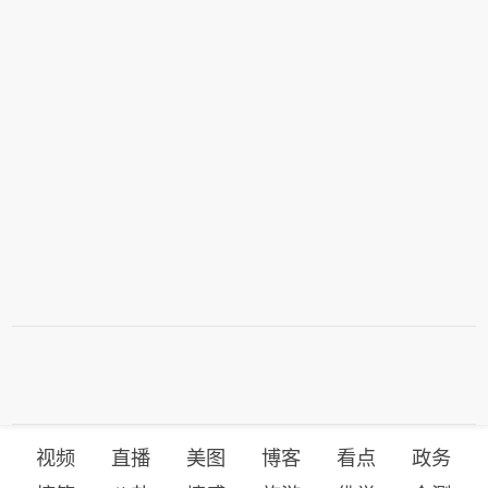
元，青花郎大涨10元，两支次高端单品
1573与古井贡古20小幅下跌3元；洋河
价格上行，前者更是连创近一个月最高
梦之蓝M6+大幅下挫8元，陷入月内低
价；习酒君品、水晶剑南春分别上涨4
价区间。 整价方面，白酒市场主要大单
元、2元，近期价盘均报价平稳。下跌
品的终端零售总价今日再度走高。如果
方面，飞天茅台小幅回落2元，终端售
11大单品各取一瓶整体打包售卖，总售
价为1773元，延续高位窄幅震荡；国窖
价为9933元，较昨日大幅上涨25元，创
1573与古井贡古20小幅下跌3元；洋河
下今年5月底以来价格新高，白酒市场
梦之蓝M6+大幅下挫8元，陷入月内低
的整体回暖行情继续推进，终端看涨情
价区间。 整价方面，白酒市场主要大单
绪稳步升温，此前震荡磨底的行情暂告
品的终端零售总价今日再度走高。如果
结束。
11大单品各取一瓶整体打包售卖，总售
价为9933元，较昨日大幅上涨25元，创
下今年5月底以来价格新高，白酒市场
的整体回暖行情继续推进，终端看涨情
绪稳步升温，此前震荡磨底的行情暂告
结束。
视频
直播
美图
博客
看点
政务