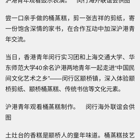
沪港青年观看鼓乐表演。 闵行海外联谊会供图
尝一口亲手做的桶蒸糕，剪一张吉祥的剪纸，寄
一份饱含深情的家书，在合作互动中加深沪港青
年交流。
当日，香港青年闵行实习团和上海交通大学、华
东师范大学40余名沪港两地青年一起走进“中国民
间文化艺术之乡”——闵行区颛桥镇，深入体验颛
桥剪纸、颛桥桶蒸糕、传统书信等文化元素。
沪港青年观看桶蒸糕制作。 闵行海外联谊会供
图
土灶台的香糕是颛桥人的童年味道。桶蒸糕技艺