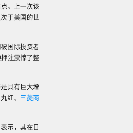
年高点。上一次该
仅次于美国的世
期被国际投资者
额押注震惊了整
非是具有巨大增
、丸红、
三菱商
月表示，其在日