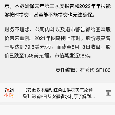
示，不能确保去年第三季度报告和2022年年报能
够按时提交，甚至能不能提交也无法确保。
财务不理想、公司内斗以及退市警告都给图森股
价带来重创。2021年图森刚上市时，股价最高曾
一度达到79.8美元/股，而截至5月18日收盘，股
价已跌至1.46美元/股，市值蒸发近98%。
【受台风“白海豚”影响 北京局地或将出
责任编辑：石秀珍 SF183
现特大暴雨】今年第13号台风“白海豚”
俄罗斯国家原俄罗斯国家原子能公司
（强台风级）的中心已于9日17时30分
（Rosatom）总经理：计划尽早接回所
前后在浙江省台州玉环市沿海登陆，随
【安徽多地启动红色山洪灾害气象预
有从伊朗撤离的专家。据他透露，如果
后18时40分前后在浙江省温州乐清市沿
警】记者9日从安徽省水利厅了解到，
一切顺利，俄罗斯国家原子能公司将在
海再次登陆。北京市水务局9日傍晚发
【受台风“白海豚”影响 北京局地或将出
当前安徽多地启动红色山洪灾害气象预
今年秋季把布什尔核电站的工作人员数
布消息，据最新资料研判，受台风影
现特大暴雨】今年第13号台风“白海豚”
警，部分地市防汛防台风应急响应提升
量恢复到100人。
响，11日夜间至15日京津冀地区将出现
俄罗斯国家原俄罗斯国家原子能公司
（强台风级）的中心已于9日17时30分