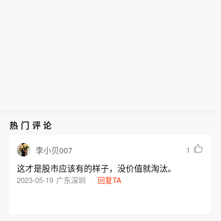
至三级。 据气象部门预报，受今年第13
强降雨天气，过程持续时间长、累计雨
（Rosatom）总经理：计划尽早接回所
前后在浙江省台州玉环市沿海登陆，随
号台风“白海豚”影响，8月9日至11日，
量大。预计，11日夜间至15日北京累计
有从伊朗撤离的专家。据他透露，如果
后18时40分前后在浙江省温州乐清市沿
安徽省大别山区、沿江江南大部分地区
降雨量将达到大暴雨量级，山区及南部
一切顺利，俄罗斯国家原子能公司将在
海再次登陆。北京市水务局9日傍晚发
有大到暴雨，局部大暴雨，山洪和地质
部分地区将出现特大暴雨。降雨将在11
今年秋季把布什尔核电站的工作人员数
布消息，据最新资料研判，受台风影
灾害及城市内涝等灾害风险较高。（新
日夜间开始加强，11日夜间至12日夜间
量恢复到100人。
响，11日夜间至15日京津冀地区将出现
华社）
北京有暴雨，部分区域有大暴雨。未来
强降雨天气，过程持续时间长、累计雨
台风造成的降雨仍有不确定性，气象部
量大。预计，11日夜间至15日北京累计
门等将密切跟踪研判，提醒公众关注临
降雨量将达到大暴雨量级，山区及南部
近天气预报。（央视新闻）
部分地区将出现特大暴雨。降雨将在11
日夜间开始加强，11日夜间至12日夜间
热门评论
北京有暴雨，部分区域有大暴雨。未来
台风造成的降雨仍有不确定性，气象部
1
李小贝007
门等将密切跟踪研判，提醒公众关注临
这才是股市应该有的样子，没价值就淘汰。
近天气预报。（央视新闻）
2023-05-19
广东深圳
回复TA