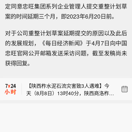
定同意忠旺集团系列企业管理人提交重整计划草
案的时间延期三个月，即2023年6月20日前。
对于公司重整计划草案延期提交的原因以及此后
的发展规划，《每日经济新闻》于4月7日向中国
忠旺官网公开邮箱发送采访问题，截至发稿尚未
【我国首个预防急性高原病药物获批上
获得回复。
市】据西藏日报，近日，经国家药品监
布伦特原油暗盘跌破82美元，日内跌超
督管理局严格审评审批，由西藏自治区
1.6%。
人民医院副院长、西藏高原医学研究所
【陕西柞水泥石流灾害致3人遇难】今
所长格桑罗布教授担任主要研究者的乙
天（8月8日）13时40分，陕西商洛柞水
酰唑胺缓释胶囊正式获批上市，成为国
【我国首个预防急性高原病药物获批上
县泥石流灾害造成的2名失联人员中，
内首个获批具有预防急性高原病适应症
市】据西藏日报，近日，经国家药品监
最后1名失联人员被找到，已确认不幸
的药品。该药品的获批上市，结束了我
布伦特原油暗盘跌破82美元，日内跌超
督管理局严格审评审批，由西藏自治区
遇难，此次泥石流灾害共造成3人不幸
国无专门预防急性高原病专用药的历
1.6%。
人民医院副院长、西藏高原医学研究所
遇难。目前当地卫生防疫人员已展开全
史，进一步丰富了高原医学防治手段，
所长格桑罗布教授担任主要研究者的乙
面消杀防疫工作，并妥善做好善后工
为高原群众、广大进藏人群及高原重大