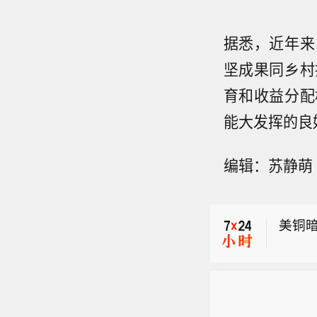
据悉，近年来
坚成果同乡村
育和收益分配
能大发挥的良
编辑：苏静萌
【中央
色预警
美铜暗
晨5点
就是北
美国天
秒），
风圈半
【中央
将以每
色预警