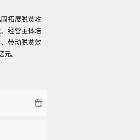
巩固拓展脱贫攻
设、经营主体培
增、带动脱贫效
亿元。
布台风橙
（8日）早
海面上，
5米/
公里，十级
，“白海豚”
布台风橙
不大或略有
（8日）早