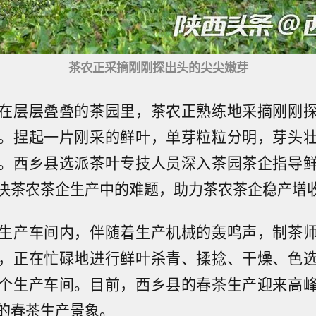
茶农正采摘刚刚探出头的尖尖嫩芽
在层层叠叠的茶园里，茶农正熟练地采摘刚刚
。捏起一片刚采的鲜叶，单芽粒粒分明，芽头
。西乡县选派茶叶专技人员深入茶园茶企指导
决茶农茶企生产中的难题，助力茶农茶企稳产增
生产车间内，伴随着生产机械的轰鸣声，制茶
，正在忙碌地进行鲜叶杀青、揉捻、干燥、色
个生产车间。目前，西乡县的春茶生产迎来高
的春茶生产景象。