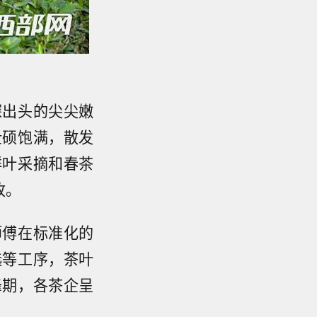
探出头的尖尖嫩
壮硕饱满，散发
鲜叶采摘和春茶
收。
师傅在标准化的
选等工序，茶叶
峰期，各茶企呈