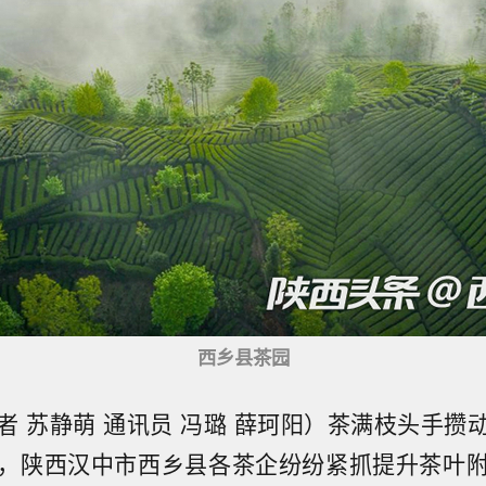
西乡县茶园
者 苏静萌 通讯员 冯璐 薛珂阳）茶满枝头手攒
，陕西汉中市西乡县各茶企纷纷紧抓提升茶叶