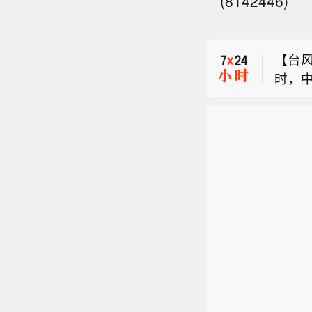
(8142446)
今天《
动力”
【台风
育—
时，中
3、“
除了
台风级
性制造
平洋上
今天《
点六
2米/
动力”
利用 
级风圈
【台风
育—
《国
海豚”
时，中
3、“
6、苏
略有
台风级
企在
向华
平洋上
升生产
区登陆
2米/
合采
北方向
级风圈
9、上
南部、
海豚”
（大数
和杭州
略有
1、以
风力可