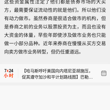
这些资金属性注定了他们都是债券市场的大买
方，最需要保证流动性的就是他们。所以他们没
有动力做市。虽然券商是很适合做市的机构，但
是券商之前的业务以股票投资为主，而且也没有
大资金的体量，早些年即使涉及做市业务也只能
做一小部分品种。近年来券商在慢慢从买方交易
哈塞特：牛肉价格依然高企，给人们带
向卖方做市业务转型，但仍任重道远。
来问题。
【远大医药：在研创新药获FDA快速通
道认定】8月9日，远大医药（00512.H
【哈马斯呼吁美国向内塔尼亚胡施压，
K）披露公告，公司FAP靶点创新核药G
促其遵守加沙和平计划路线图】巴勒斯
PN01530-2获得美国FDA授予快速通道
哈塞特：牛肉价格依然高企，给人们带
坦伊斯兰抵抗运动(哈马斯)一名官员9日
资格（FTD）。GPN01530-2目前已获F
来问题。
表示，哈马斯呼吁美国向以色列总理内
DA批准开展用于诊断实体瘤的I/II期临床
【远大医药：在研创新药获FDA快速通
塔尼亚胡施压，要求其撤回刚宣布的、
研究，此次获快速通道资格认定，有望
道认定】8月9日，远大医药（00512.H
拒绝接受美国最新提出的加沙和平计划
加快GPN01530-2未来开发及上市进
K）披露公告，公司FAP靶点创新核药G
路线图的决定。报道称，该路线图旨在
程。