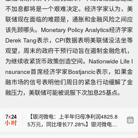
不加息都将是一个艰难决定。经济学家认为，美
联储现在面临的难题是，通胀和金融风险之间应
该先顾哪头。Monetary Policy Analytics经济学家
Derek Tang表示，CPI数据表明美联储没法坐等
观望，周末的政府干预行动旨在遏制金融危机，
为继续收紧货币政策创造空间。Nationwide Life I
nsurance首席经济学家Bostjancic表示，如果金
融市场的信号表明他们周日的紧急行动缓解了金
【于东来发文回应关闭胖东来许昌生活
融压力，美联储可能被说服下次加息25基点。
广场店】8月9日，胖东来创始人于东来
【江苏发布暴雨黄色预警 6市启动防汛
发文回应许昌生活广场关店一事。“不专
Ⅲ级应急响应】江苏省气象台2026年8
业造成的失误是金钱无法衡量的。2015
【银河微电：上半年归母净利润4825.8
月9日13时00分升级发布暴雨黄色预
年左右，关于许昌生活广场，由于负责
5万元，同比增长77.28%】银河微电8
警：预计今天下午到明天，南京、无
此项工作人员没有按照公司规定造成的
【于东来发文回应关闭胖东来许昌生活
月9日披露半年报，公司上半年实现营
锡、常州、苏州、南通、镇江等地区将
工作失误，签约租约合同没有统一签