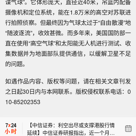
谍气球”。它体形庞大，直径近40米，吊篮内配备
摄像机和定位系统，能在1.8万米的高空对苏联进
行拍照侦察。但最终因为气球太过于“自由散漫”地
“随波逐流”，收效甚微。而多年来，美国国防部一
直在使用“高空气球”和太阳能无人机进行测试、收
集数据并为地面部队提供通信，以缓解卫星不足
的问题。
如遇作品内容、版权等问题，请在相关文章刊发
之日起30日内与本网联系。版权侵权联系电话：0
【自然资源部与中国气象局联合发布橙
10-85202353
色地质灾害气象风险预警】自然资源部
【新基金销售火爆 资金布局长期行情】
与中国气象局8月9日18时联合发布橙色
尽管7月A股市场调整，但新发基金市场
地质灾害气象风险预警：预计，8月9日
【中信证券：利空出尽或支撑港股行情
却呈现出冷暖反差，多只主动权益新品
20时至10日20时，浙江大部、安徽西部
延续】中信证券研报指出，近一个月恒
募集成绩亮眼。普通投资者踊跃认购新
和南部、福建西北部、江西东北部、云