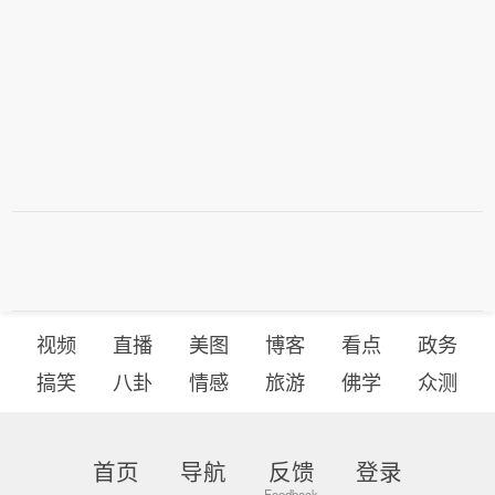
安置点；黄色预警区内人员，请随时关
注预警信息变化，注意附近警示标志，
避免在沟谷、斜坡、陡崖（坎）等高风
险地带逗留。
视频
直播
美图
博客
看点
政务
搞笑
八卦
情感
旅游
佛学
众测
首页
导航
反馈
登录