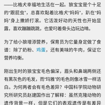
——比格犬幸福地生活在一起。狼宝宝是个十足
的“跟屁虫”，总喜欢黏着比格犬“妈妈”，趴在“妈
妈”身上撒娇打滚。它活泼好动的天性也开始显
露，喜欢蹦蹦跳跳，也爱叼着骨头边玩边啃。
为了给小狼增添营养，保育员为它量身定做了食
谱：除了奶粉、
鸡蛋
，还有美味的牛肉，保证它
营养均衡。
刚出生时的狼宝宝毛色偏深，眉头和鼻端两侧还
有黑灰色的毛发，而“玛雅”的毛色则像冰雪一样洁
白。为何两者会有毛色差异？中国科学院动物研
究所研究员赵建国作出了解释：虽然克隆动物的
遗传背景一样，但是它们的表观遗传是有差异