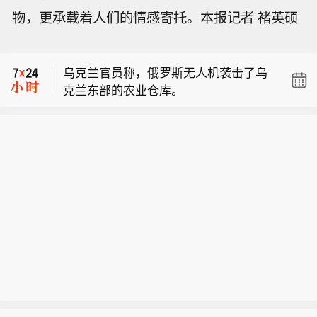
物，更承载着人们的情感寄托。本报记者 褚英硕
【大兴机场临空经济区中欧班列服务中
心正式启用】今天（7日），大兴机场
乌克兰官员称，俄罗斯无人机袭击了乌
临空经济区中欧班列服务中心正式启
克兰东部的农业仓库。
用，北京与河北实现临空经济区与中欧
【8月7日午间涨停分析】创业板指缩量
班列集结中心业务贯通，打造出一条空
上涨1.75%，医药、算力硬件股持续爆
陆多式联运新通道。
【大兴机场临空经济区中欧班列服务中
发。宝鼎科技、云南锗业、汇绿生态、
心正式启用】今天（7日），大兴机场
沃格光电、百花医药均4连板，一图看
乌克兰官员称，俄罗斯无人机袭击了乌
临空经济区中欧班列服务中心正式启
懂>>
克兰东部的农业仓库。
用，北京与河北实现临空经济区与中欧
班列集结中心业务贯通，打造出一条空
陆多式联运新通道。