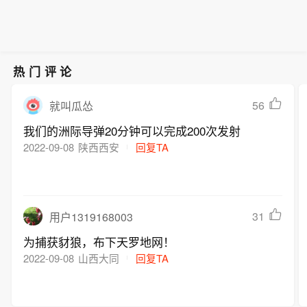
果，委外交部同年7月29日宣布从上述
国家召回外交人员，同时要求这些国家
的外交人员从委内瑞拉撤出。（央视新
闻）
热门评论
56
就叫瓜怂
我们的洲际导弹20分钟可以完成200次发射
2022-09-08
陕西西安
回复TA
31
用户1319168003
为捕获豺狼，布下天罗地网！
2022-09-08
山西大同
回复TA