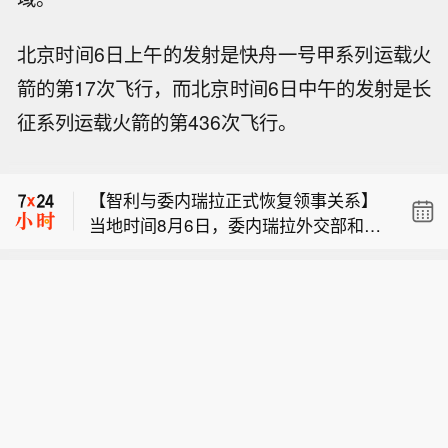
北京时间6日上午的发射是快舟一号甲系列运载火
箭的第17次飞行，而北京时间6日中午的发射是长
纽约期金突破4300美元/盎司，日内涨0.
征系列运载火箭的第436次飞行。
01%。
【中方强调应维护南苏丹国家稳定】中
国常驻联合国代表团临时代办孙磊6日
【智利与委内瑞拉正式恢复领事关系】
在安理会审议南苏丹问题时发言，强调
当地时间8月6日，委内瑞拉外交部和智
应维护该国国家稳定。（新华社）
纽约期金突破4300美元/盎司，日内涨0.
利外交部分别发表声明称，双方已交换
01%。
外交照会，正式恢复两国领事关系，并
【中方强调应维护南苏丹国家稳定】中
决定在两国首都互设总领事馆。双方还
国常驻联合国代表团临时代办孙磊6日
就下一阶段工作达成一致，将循序渐进
在安理会审议南苏丹问题时发言，强调
推进双边关系全面正常化。委内瑞拉20
应维护该国国家稳定。（新华社）
24年7月28日举行总统选举，马杜罗获
得连任。由于智利、阿根廷、秘鲁等7
个拉美国家政府不承认委总统选举结