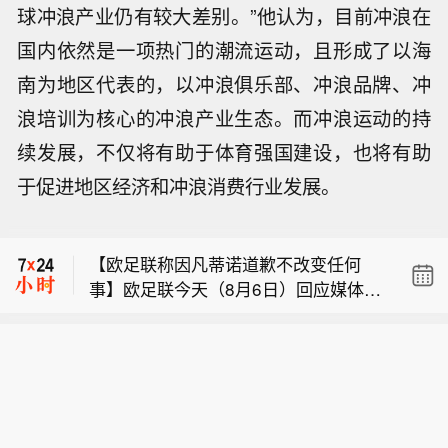
球冲浪产业仍有较大差别。”他认为，目前冲浪在
国内依然是一项热门的潮流运动，且形成了以海
南为地区代表的，以冲浪俱乐部、冲浪品牌、冲
浪培训为核心的冲浪产业生态。而冲浪运动的持
续发展，不仅将有助于体育强国建设，也将有助
市场消息： 普京下令在俄罗斯建设钻石
于促进地区经济和冲浪消费行业发展。
切割产业集群。
美国第一大抵押贷款机构UWM控股公司
（UWMC）一度重挫49.45%、创美国I
【欧足联称因凡蒂诺道歉不改变任何
PO以来最大盘中跌幅，该公司此前宣布
事】欧足联今天（8月6日）回应媒体问
暂停派息。
市场消息： 普京下令在俄罗斯建设钻石
询时表示，国际足联主席因凡蒂诺就相
切割产业集群。
关争议作出的道歉“改变不了任何事”，
美国第一大抵押贷款机构UWM控股公司
解除抵制世界杯的条件“尚未满足”，欧
（UWMC）一度重挫49.45%、创美国I
足联对因凡蒂诺仍缺乏信任，目前其抵
PO以来最大盘中跌幅，该公司此前宣布
制国际足联赛事的立场没有改变。（CC
暂停派息。
TV国际时讯）