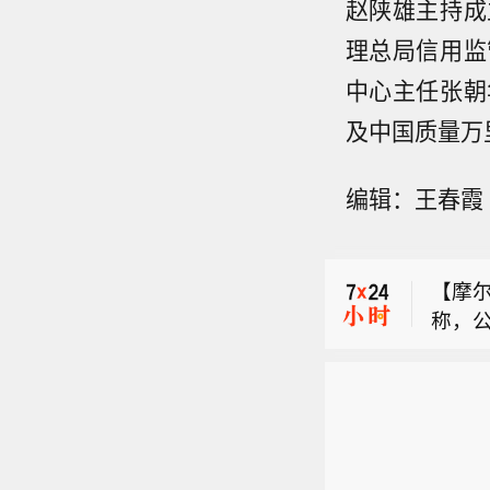
赵陕雄主持成
理总局信用监
中心主任张朝
及中国质量万
编辑：王春霞
【宝莱
特公
【摩
权变更
称，
可转换
【立新
相关
年8月
新能源
牌上
公司
【宝莱
长29
会审
特公
75%
体细
【摩
权变更
企业
称，