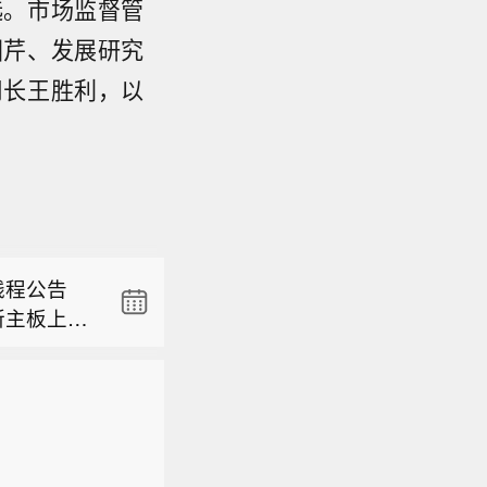
选。市场监督管
国芹、发展研究
司长王胜利，以
复牌】宝莱
筹划控制
线程公告
246）和
所主板上市
自2026
75%】立
交所主板挂
事项不会对
元，同比增
尚需股东
复牌】宝莱
增长715.
。目前具
筹划控制
要受到联营
线程公告
246）和
项目陆续并
所主板上市