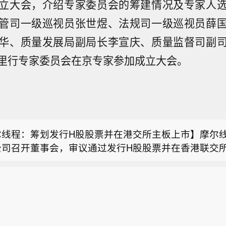
立大会，介绍专家委员会的筹建情况及专家人
管司一级巡视员张世煜、法规司一级巡视员薛
华、质量发展局副局长李宣庆、质量监督司副
里行专家委员会在京专家参加成立大会。
特：终止筹划控制权变更事项 股票及转债8月10日起
告称，公司控股股东与交易对方经充分探讨，决定终止
尔线程：筹划发行H股股票并在港交所主板上市】摩尔
事项。公司股票（证券简称：宝莱特，证券代码：300
公司召开董事会，审议通过发行H股股票并在香港联交
公司债券（债券简称：宝莱转债，债券代码：123065）
能源：上半年归母净利润7302.39万元，同比增长715.
议案。公司拟发行境外上市外资股（H股）并申请在港
10日开市起复牌，“宝莱转债”同日恢复转股。终止该
8月9日披露半年报，公司上半年实现营业收入6.44亿
市，将在股东会决议有效期内选择时机完成。本次发行
生产经营造成不利影响。
特：终止筹划控制权变更事项 股票及转债8月10日起
.75%；归属于上市公司股东的净利润7302.39万元，同比
议，还需取得相关政府及监管机构备案、批准和/或核准
告称，公司控股股东与交易对方经充分探讨，决定终止
；基本每股收益0.0782元/股。报告期内，公司业绩主
节未确定，能否实施有重大不确定性。
尔线程：筹划发行H股股票并在港交所主板上市】摩尔
事项。公司股票（证券简称：宝莱特，证券代码：300
新疆华电天山发电有限公司所属“疆电外送”三通道发电
公司召开董事会，审议通过发行H股股票并在香港联交