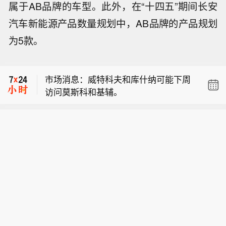
属于AB品牌的车型。此外，在“十四五”期间长安
汽车新能源产品数量规划中，AB品牌的产品规划
万斯：最为关注的是让最大数量的油气
为5款。
运出霍尔木兹海峡。
利比亚瓦哈石油公司称已控制扎库特-锡
德拉管道的泄漏，经修复后已恢复运
市场消息：威特科夫和库什纳可能下周
营。
访问莫斯科和基辅。
万斯：最为关注的是让最大数量的油气
运出霍尔木兹海峡。
利比亚瓦哈石油公司称已控制扎库特-锡
德拉管道的泄漏，经修复后已恢复运
营。