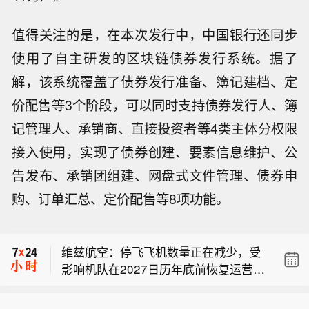
值得关注的是，在本次发行中，中国银行还同步
使用了自主研发的区块链债券发行系统。据了
解，该系统覆盖了债券发行准备、簿记建档、定
价配售等3个阶段，可以同时支持债券发行人、簿
记管理人、承销商、直接投资者等4类主体分权限
接入使用，实现了债券创建、要素信息维护、公
告发布、承销团组建、网盘式文件管理、债券申
购、订单汇总、定价配售等8项功能。
德国6月季调后制造业订单月率 3.1%，
预期0.3%，前值1.90%。
维兹航空：停飞飞机数量正在减少，受
影响机队在2027日历年底前恢复运营的
维兹航空：2027财年航空燃油已进行7
计划仍按原计划推进。
6%的套期保值，上限为每吨819美元；