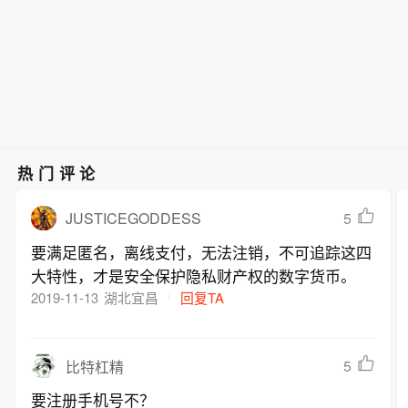
京市首例破坏人工智能模型刑事案件近
市合计25962.60亿元，较前一交易日增
尽管特朗普一再保证与伊朗的战事即将
值在于，司法裁判第一次为AI公司的核
日尘埃落定：九零后算法工程师王某因
加121.14亿元。
结束，但油价通常还是会随着双方冲突
心资产标定了刑法保护的坐标，也给整
犯破坏计算机信息系统罪，被判处有期
再起而上涨。（ CCTV国际时讯 ）
个行业的数据治理敲了一记警钟。
徒刑五年十个月，并赔偿公司经济损失
20.4万余元。在数据与算力被视作新质
生产力核心要素的当下，这起案件的价
值在于，司法裁判第一次为AI公司的核
心资产标定了刑法保护的坐标，也给整
热门评论
个行业的数据治理敲了一记警钟。
JUSTICEGODDESS
5
要满足匿名，离线支付，无法注销，不可追踪这四
大特性，才是安全保护隐私财产权的数字货币。
2019-11-13
湖北宜昌
回复TA
5
比特杠精
要注册手机号不？