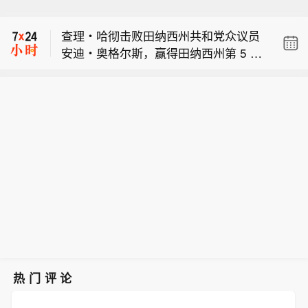
【孟加拉国发生客车相撞事故 致8死25
德意志银行：+4.2%；瑞穗证券：+4.
伤】孟加拉国警方证实，当地时间7日7
2%；汇丰控股：+4.2%； 2. 加拿大皇
查理・哈彻击败田纳西州共和党众议员
时30分左右，该国达卡-锡尔赫特公路上
家银行：+4.2%；丹斯克银行：+4.
安迪・奥格尔斯，赢得田纳西州第 5 国
发生一起严重车祸，两辆客车迎头相
2%；法巴银行：+4.2%；富国银行：+
【机构前瞻美国7月失业率（前值：+4.
会选区共和党众议院提名。
撞，造成至少8人死亡、25人受伤。
4.2%； 3. 贝伦贝格银行：+4.2%；澳
2%）】 1. 加拿大国民银行：+4.1%；
（央视新闻）
洲联邦银行：+4.2%；牛津经济：+4.
【孟加拉国发生客车相撞事故 致8死25
德意志银行：+4.2%；瑞穗证券：+4.
2%；潘森宏观：+4.2%； 4. 北欧斯安
伤】孟加拉国警方证实，当地时间7日7
2%；汇丰控股：+4.2%； 2. 加拿大皇
银行：+4.2%；法国兴业银行：+4.
时30分左右，该国达卡-锡尔赫特公路上
家银行：+4.2%；丹斯克银行：+4.
2%；穆迪分析：+4.2%；野村证券：+
发生一起严重车祸，两辆客车迎头相
2%；法巴银行：+4.2%；富国银行：+
4.2%； 5. 蒙特利尔银行：+4.2%；巴
撞，造成至少8人死亡、25人受伤。
4.2%； 3. 贝伦贝格银行：+4.2%；澳
克莱银行：+4.2%；道明证券：+4.
（央视新闻）
洲联邦银行：+4.2%；牛津经济：+4.
2%；高频经济：+4.2%； 6. 三井住友
2%；潘森宏观：+4.2%； 4. 北欧斯安
银行：+4.3%；摩根士丹利：+4.3%；
银行：+4.2%；法国兴业银行：+4.
摩根大通：+4.3%；先锋领航：+4.
2%；穆迪分析：+4.2%；野村证券：+
3%； 7. 大和资本市场：+4.3%；劳埃
4.2%； 5. 蒙特利尔银行：+4.2%；巴
德银行：+4.3%；丰业银行：+4.3%；
克莱银行：+4.2%；道明证券：+4.
热门评论
渣打银行：+4.3%； 8. 西太平洋银行：
2%；高频经济：+4.2%； 6. 三井住友
+4.3%；荷兰国际：+4.3%；凯投宏