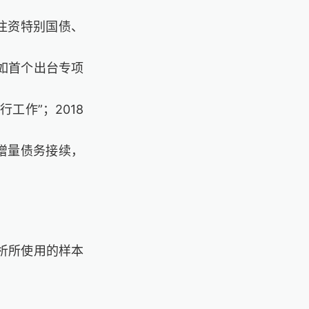
注资特别国债、
如首个出台专项
行工作”；
2018
增量债务接续，
析所使用的样本