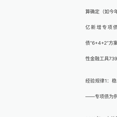
算确定
（如今
亿新增专项
债“
6+4+2
”方
性金融工具
73
经验规律
1
：稳
——专项债为