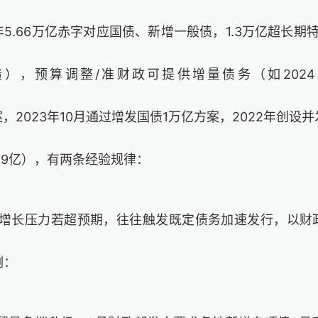
年
5.66
万亿赤字对应国债、新增一般债，
1.3
万亿超长期
债），
预算调整
/
准财政可提供增量债务
（如
2024
案，
2023
年
10
月通过增发国债
1
万亿方案，
2022
年创设并
99
亿），
有两条经验规律：
增长压力若超预期，往往触发既定债务加速发行，以财
例
：