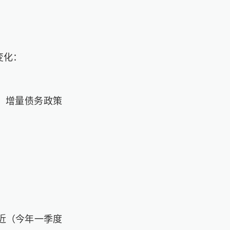
变化：
：
增量债务政策
近
（
今年一季度