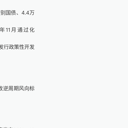
特别国债、
4.4
万
年
11
月通过化
发行政策性开发
政逆周期风向标