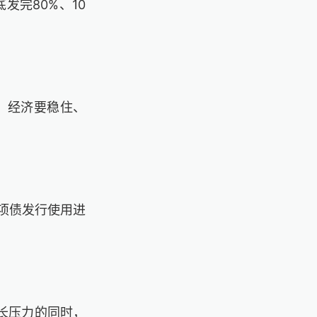
底发完
80%
、
10
、经济要稳住、
专项债发行使用进
长压力的同时，