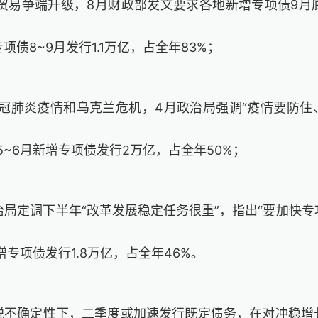
贸易争端升级，
8
月财政部发文要求各地新增专项债
9
月
专项债
8~9
月发行
1.1
万亿，占全年
83%
；
冠肺炎疫情和乌克兰危机，
4
月政治局强调“疫情要防住
5~6
月新增专项债发行
2
万亿，占全年
50%
；
治局定调下半年“改革发展稳定任务很重”，指出“要加快
增专项债发行
1.8
万亿，占全年
46%
。
税不确定性下，二季度或加速发行既定债务，在对冲稳增