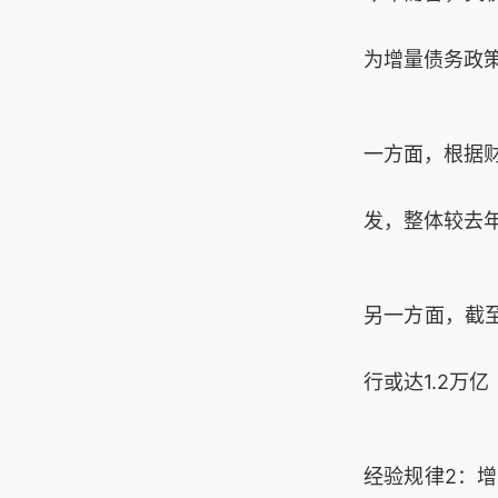
为增量债务政
一方面，根据
发，整体较去
另一方面，截
行或达
1.2
万亿
经验规律
2
：增