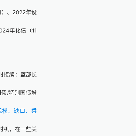
月）、
2022
年设
024
年化债（
11
时接续：
蓝部长
国债
/
特别国债增
规模、缺口、乘
时机，在一些关