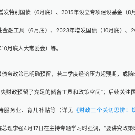
增发特别国债（
6
月底）、
2015
年设立专项建设基金（
8
性金融工具（
6
月底）、
2023
年增发国债（
10
月底）、
2
年
10
月底人大常委会）等。
量债务政策已明确预留，若二季度经济压力超预期，或随
中央财政预留了充足的储备工具和政策空间”；后续关注
持服务业、育儿补贴等（详见
《财政三个关切思辨：
院总理李强
4
月
17
日在主持专题学习时强调，“要讲究政策