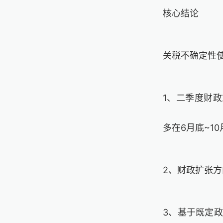
核心结论
关税不确定性
1
、
二季度财政
多在
6
月底
~10
2
、财政扩张方
3
、
基于既定政