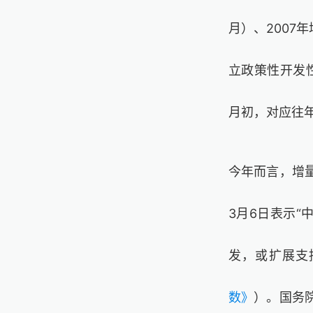
月）、
2007
年
立政策性开发
月初，对应往
今年而言，增
3
月
6
日表示“
发，或扩展支
数》
）。国务