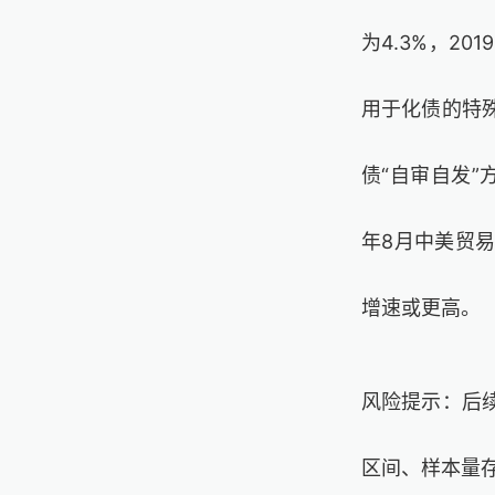
为
4.3%
，
201
用于化债的特
债“自审自发”
年
8
月中美贸
增速或更高。
风险提示：
后
区间、样本量