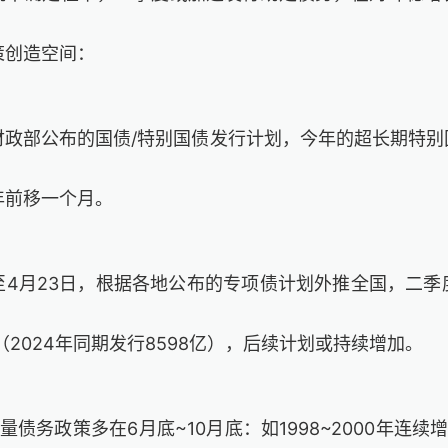
策创造空间：
财政部公布的国债
/
特别国债发行计划，今年的超长期特别
年前移一个月。
至
4
月
23
日，根据各地公布的专项债计划外推全国，二季
（
2024
年同期发行
8598
亿），后续计划或持续增加。
量债务政策多在
6
月底
~10
月底：
如
1998~2000
年连续