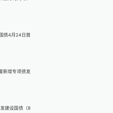
国债
4
月
24
日首
度新增专项债发
增发建设国债（
8