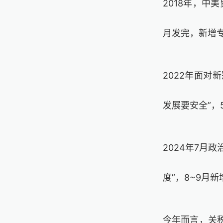
2018
年，中美
月发完，新增
2022
年面对新
发展要安全”，
2024
年
7
月政
度”，
8~9
月新
今年而言，关