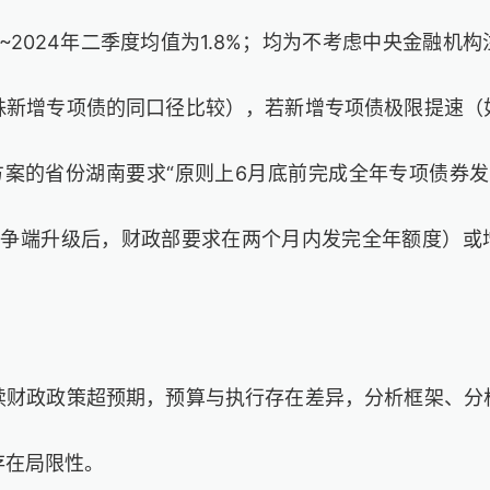
9~2024
年二季度均值为
1.8%
；均为不考虑中央金融机构
殊新增专项债的同口径比较），
若新增专项债极限提速
（
方案的省份湖南要求“原则上
6
月底前完成全年专项债券发
易争端升级后，财政部要求在两个月内发完全年额度）
或
续财政政策超预期，预算与执行存在差异，分析框架、分
存在局限性。