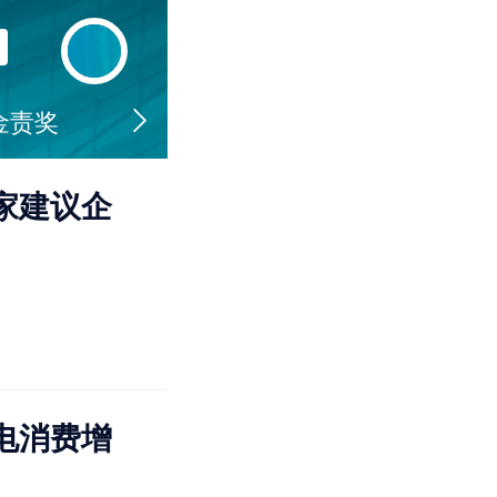
金责奖
家建议企
电消费增