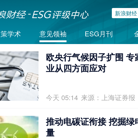
新浪财经
政策学术
意见领袖
ESG月刊
欧央行气候因子扩围 专
业从四方面应对
今天 05:14
来源：上海证券报
推动电碳证衔接 挖掘绿
量