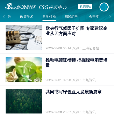
新浪财经
ESG报告
政策学术
意见领袖
ESG月刊
金责奖
欧央行气候因子扩围 专家建议企
业从四方面应对
2026-08-06 05:14
来源：上海证券报
推动电碳证衔接 挖掘绿电消费增
量
2026-07-31 02:28
来源：市场资讯
共同书写绿色亚太发展新篇章
2026-07-28 23:57
来源：市场资讯