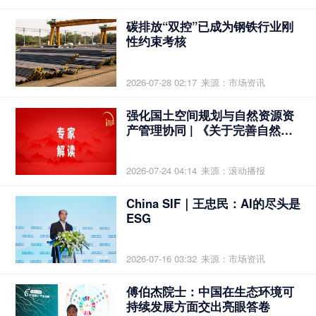
碳排放“双控”已成为钢铁行业刚
性约束考核
2026-07-28 02:17
来源：市场资讯
强化国土空间规划与自然资源资
产管理协同 | 《关于完善自然资
源资产管理制度体系的意见》专
家谈②
2026-07-24 04:14
来源：滚动播报
China SIF｜王忠民：AI的尽头是
ESG
2026-07-16 03:32
来源：市场资讯
傅伯杰院士：中国在生态环境可
持续发展方面交出亮眼答卷