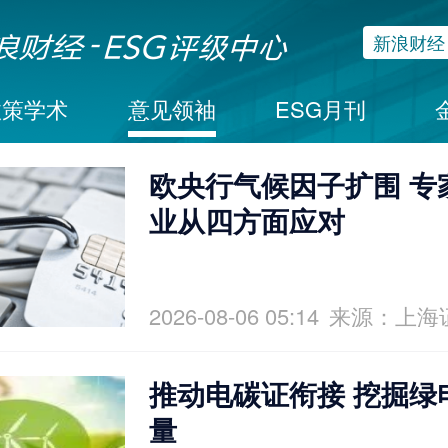
新浪财经
政策学术
意见领袖
ESG月刊
欧央行气候因子扩围 专
业从四方面应对
2026-08-06 05:14
来源：上海
推动电碳证衔接 挖掘绿
量